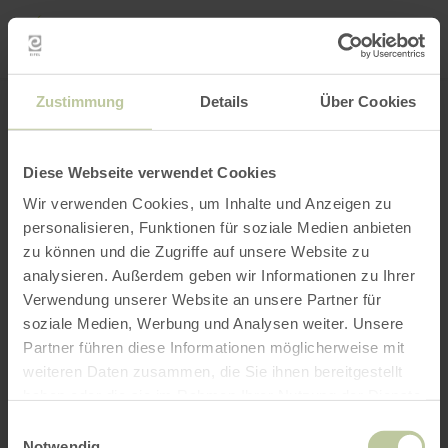
Mei
Stan
loka
Ort suchen
Filter öffnen
INTERAKTIVE KARTE
Zustimmung
Details
Über Cookies
Diese Webseite verwendet Cookies
Wir verwenden Cookies, um Inhalte und Anzeigen zu
personalisieren, Funktionen für soziale Medien anbieten
zu können und die Zugriffe auf unsere Website zu
analysieren. Außerdem geben wir Informationen zu Ihrer
Verwendung unserer Website an unsere Partner für
soziale Medien, Werbung und Analysen weiter. Unsere
Partner führen diese Informationen möglicherweise mit
weiteren Daten zusammen, die Sie ihnen bereitgestellt
haben oder die sie im Rahmen Ihrer Nutzung der Dienste
gesammelt haben.
Einwilligungsauswahl
Notwendig