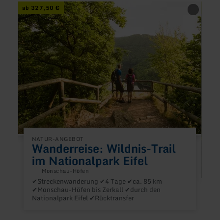
mehr
mehr
ab 327,50 €
ab 1
erfahren
erfah
zu:
zu:
Wanderreise:
Klein
Wildnis-
Entde
Trail
unter
im
mit
Nationalpark
dem
Eifel
Stadt
NATUR-ANGEBOT
Wanderreise: Wildnis-Trail
im Nationalpark Eifel
Monschau-Höfen
✔Streckenwanderung ✔4 Tage ✔ca. 85 km
✔Monschau-Höfen bis Zerkall ✔durch den
Nationalpark Eifel ✔Rücktransfer