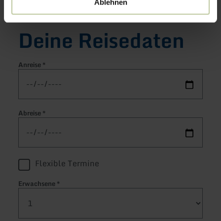
GmbH
anfragen.
Ablehnen
Deine Reisedaten
Anreise
*
Abreise
*
Flexible Termine
Erwachsene
*