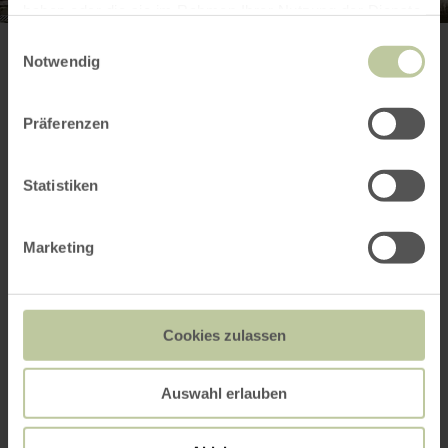
haben oder die sie im Rahmen Ihrer Nutzung der Dienste
gesammelt haben.
Einwilligungsauswahl
Notwendig
Weitere Infos
Präferenzen
Statistiken
Kontakt des Anbieters
Marketing
Angebot anfragen
Cookies zulassen
Auswahl erlauben
Sie können hier das Angebot
"Kupferhof-
Führung"
bei dem Anbieter
Rureifel Tourismus