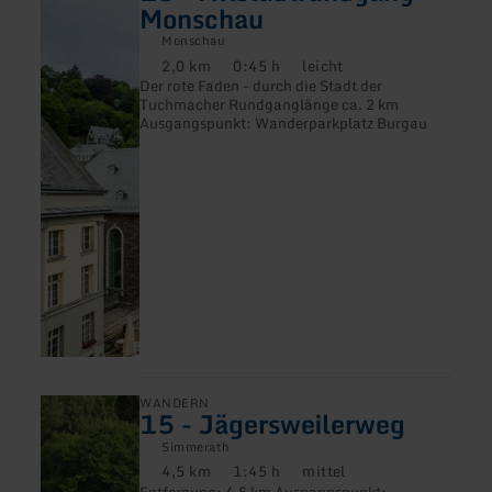
zu:
Monschau
15
-
Monschau
Altstadtrundgang
2,0 km
0:45 h
leicht
Distanz:
Dauer:
Anforderung:
Monschau
Der rote Faden - durch die Stadt der
Tuchmacher Rundganglänge ca. 2 km
Ausgangspunkt: Wanderparkplatz Burgau
mehr
WANDERN
15 - Jägersweilerweg
erfahren
zu:
Simmerath
15
4,5 km
1:45 h
mittel
-
Distanz:
Dauer:
Anforderung:
Entfernung: 4,5 km Ausgangspunkt:
Jägersweilerweg