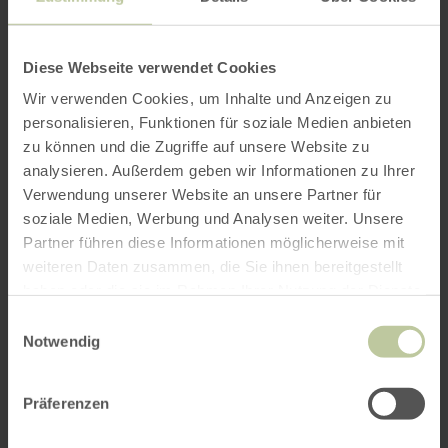
6,5 km
2:30 h
leicht
Distanz:
Dauer:
Anforderung:
Strauch
Länge: ca. 6,5 Kilometer Dauer: ca. 2,5
Stunden Höhenunterschied: ca. 61 Meter
Diese Webseite verwendet Cookies
Wir verwenden Cookies, um Inhalte und Anzeigen zu
personalisieren, Funktionen für soziale Medien anbieten
zu können und die Zugriffe auf unsere Website zu
analysieren. Außerdem geben wir Informationen zu Ihrer
Verwendung unserer Website an unsere Partner für
soziale Medien, Werbung und Analysen weiter. Unsere
Partner führen diese Informationen möglicherweise mit
weiteren Daten zusammen, die Sie ihnen bereitgestellt
haben oder die sie im Rahmen Ihrer Nutzung der Dienste
mehr
WANDERN
gesammelt haben.
05 Dorfrundgang -
Einwilligungsauswahl
erfahren
Notwendig
zu:
Einruhr
05
Dorfrundgang
Simmerath
-
2,9 km
0:45 h
leicht
Distanz:
Dauer:
Anforderung:
Präferenzen
Einruhr
Länge: ca. 3,2 Kilometer Dauer: ca. 1,5
Stunden Höhenunterschied: ca. 100 Meter