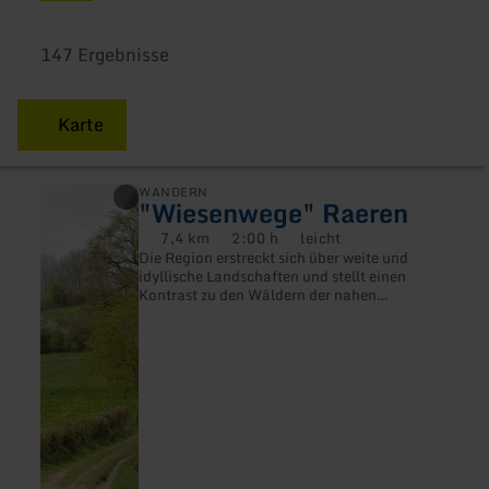
147 Ergebnisse
Karte
mehr
WANDERN
"Wiesenwege" Raeren
erfahren
zu:
7,4 km
2:00 h
leicht
Distanz:
Dauer:
Anforderung:
"Wiesenwege"
Die Region erstreckt sich über weite und
Raeren
idyllische Landschaften und stellt einen
Kontrast zu den Wäldern der nahen
Ardennen dar.