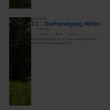
mehr
WANDERN
11 - Dorfrundgang Höfen
erfahren
zu:
Monschau
11
4,4 km
1:00 h
leicht
-
Distanz:
Dauer:
Anforderung:
Rundganglänge ca. 4,4 km Ausgangspunkt:
Dorfrundgang
Parkplatz Nationalparktor
Höfen