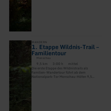
mehr
WANDERN
1. Etappe Wildnis-Trail –
erfahren
zu:
Familientour
1.
Etappe
Monschau
Wildnis-
9,5 km
3:00 h
mittel
Distanz:
Dauer:
Anforderung:
Trail
Die erste Etappe des Wildnistrails als
–
Familien-Wandertour führt ab dem
Familientour
Nationalpark-Tor Monschau-Höfen 9,5
Kilometer durch die Natur der Eifel.