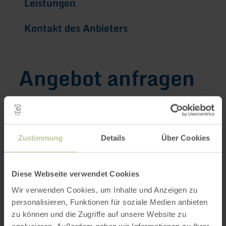
Leistungen
Kontakt des Anbieters
Angebot anfragen
Sie können hier das Angebot
"Stadt-Land-Fluss
für Neugierige"
bei dem Anbieter
Rureifel
Zustimmung
Details
Über Cookies
Tourismus GmbH
anfragen.
Diese Webseite verwendet Cookies
Deine Reisedaten
Wir verwenden Cookies, um Inhalte und Anzeigen zu
personalisieren, Funktionen für soziale Medien anbieten
Anreise
*
zu können und die Zugriffe auf unsere Website zu
analysieren. Außerdem geben wir Informationen zu Ihrer