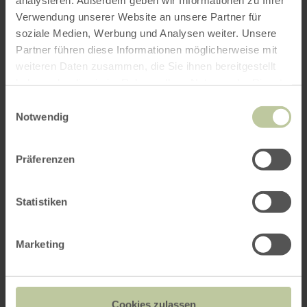
Verwendung unserer Website an unsere Partner für
soziale Medien, Werbung und Analysen weiter. Unsere
Abreise
*
Partner führen diese Informationen möglicherweise mit
weiteren Daten zusammen, die Sie ihnen bereitgestellt
haben oder die sie im Rahmen Ihrer Nutzung der Dienste
gesammelt haben.
Einwilligungsauswahl
Notwendig
Flexible Termine
Erwachsene
*
Präferenzen
Statistiken
Kinder
*
Marketing
Einzelzimmer
Cookies zulassen