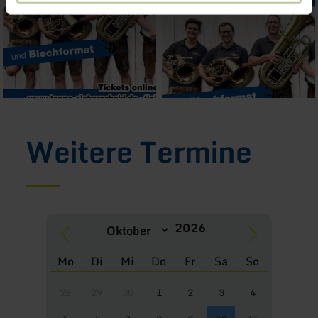
Weitere Termine
Mo
Di
Mi
Do
Fr
Sa
So
28
29
30
1
2
3
4