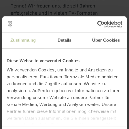
Tenne! Wir freuen uns, die seit Jahren
erfolgreiche und in vielen TV-Formaten
bekannte Band „Die Jungen Original
Oberkrainer“ präsentieren zu dürfen. Im
Rahmen ihrer 2026er-Tournee machen sie am
Zustimmung
Details
Über Cookies
10.10. Station in Eicherscheid. Und auch der
zweite Act des Abends hat es in sich: die
inzwischen längst über die Eifel hinaus
Diese Webseite verwendet Cookies
bekannte Formation „Blechformat“ wird das
Publikum zu Beginn des Abends unterhalten.
Wir verwenden Cookies, um Inhalte und Anzeigen zu
Für das leibliche Wohl im Oktoberfestgewand
personalisieren, Funktionen für soziale Medien anbieten
zu können und die Zugriffe auf unsere Website zu
ist natürlich durch das bewährte Tennen-Team
analysieren. Außerdem geben wir Informationen zu Ihrer
ebenfalls gesorgt!
Verwendung unserer Website an unsere Partner für
soziale Medien, Werbung und Analysen weiter. Unsere
Impressionen
Partner führen diese Informationen möglicherweise mit
weiteren Daten zusammen, die Sie ihnen bereitgestellt
haben oder die sie im Rahmen Ihrer Nutzung der Dienste