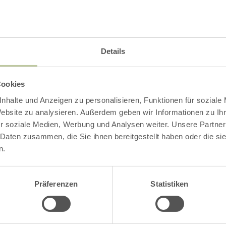
esse in Eicherscheid mit den Eifelklängen
Details
timmungsvoll wird es am 2. Weihnachtstag in 
Die Eifelklänge Eicherscheid gestalten die Messe
Cookies
n musikalisch und sorgen für ein ganz besond
nhalte und Anzeigen zu personalisieren, Funktionen für soziale
Website zu analysieren. Außerdem geben wir Informationen zu I
r soziale Medien, Werbung und Analysen weiter. Unsere Partner
 Daten zusammen, die Sie ihnen bereitgestellt haben oder die s
n.
Impressionen
Präferenzen
Statistiken