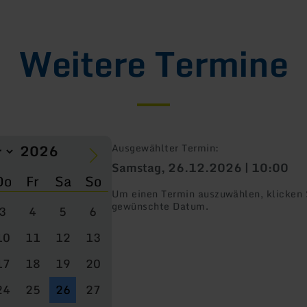
Weitere Termine
Ausgewählter Termin:
Samstag, 26.12.2026 | 10:00
Do
Fr
Sa
So
Um einen Termin auszuwählen, klicken S
gewünschte Datum.
3
4
5
6
10
11
12
13
17
18
19
20
24
25
26
27