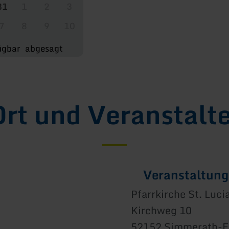
31
1
2
3
7
8
9
10
ügbar
abgesagt
rt und Veranstalt
Veranstaltung
Pfarrkirche St. Luci
Kirchweg 10
52152 Simmerath-E