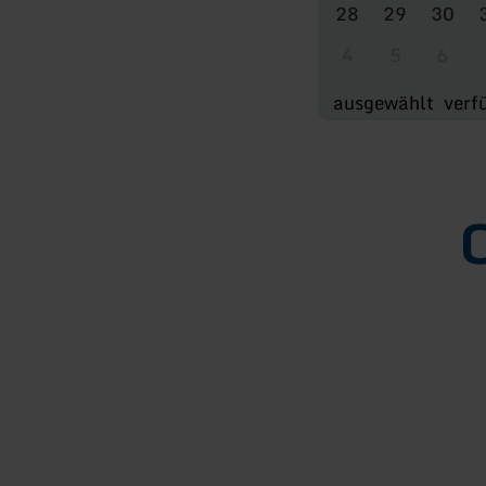
28
29
30
4
5
6
ausgewählt
verf
O