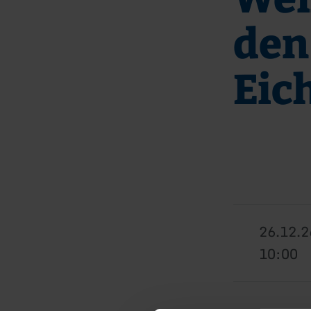
den
Eic
26.12.2
10:00