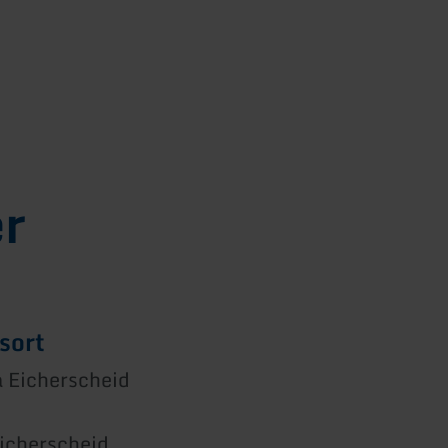
er
sort
a Eicherscheid
icherscheid