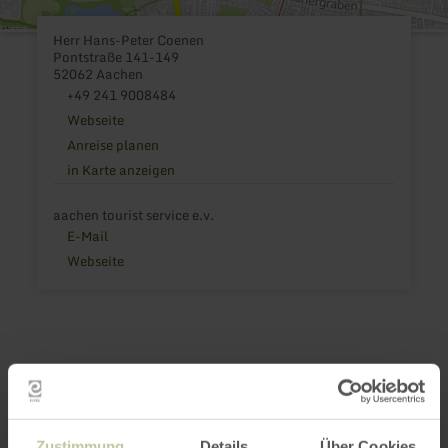
Herr Hans-Peter Coenen
Pontstraße 141-149
52062 Aachen
+49 241 9008484
Webseite
Anreise planen
in Karte anzeigen
aachen tourist service e.v.
E-Mail
Webseite
Das könnte auch
noch interessant
Zustimmung
Details
Über Cookies