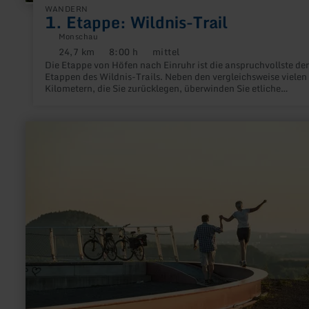
WANDERN
1. Etappe: Wildnis-Trail
Monschau
24,7 km
8:00 h
mittel
Distanz:
Dauer:
Anforderung:
Die Etappe von Höfen nach Einruhr ist die anspruchvollste der
Etappen des Wildnis-Trails. Neben den vergleichsweise vielen
Kilometern, die Sie zurücklegen, überwinden Sie etliche
Höhenmeter.
mehr
erfahren
zu:
Halden-
Route
-
Entlang
der
Halden
ins
Wurmtal