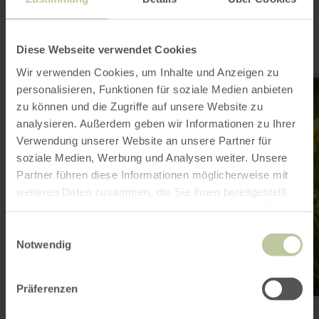
sein
Diese Webseite verwendet Cookies
Wir verwenden Cookies, um Inhalte und Anzeigen zu
mehr
personalisieren, Funktionen für soziale Medien anbieten
erfahren
zu:
zu können und die Zugriffe auf unsere Website zu
Galmeiflora
analysieren. Außerdem geben wir Informationen zu Ihrer
Verwendung unserer Website an unsere Partner für
soziale Medien, Werbung und Analysen weiter. Unsere
Partner führen diese Informationen möglicherweise mit
weiteren Daten zusammen, die Sie ihnen bereitgestellt
haben oder die sie im Rahmen Ihrer Nutzung der Dienste
gesammelt haben.
Einwilligungsauswahl
Notwendig
Präferenzen
Galmeiflora