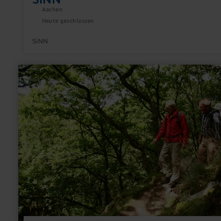
Aachen
Heute geschlossen
SiNN
mehr
erfahren
zu:
1.
Etappe:
Wildnis-
Trail