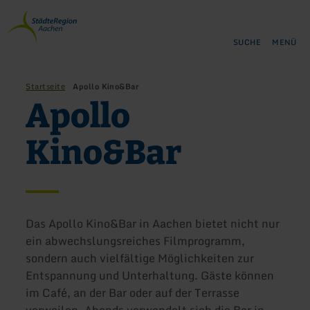
Zurück
Zum Hauptinhalt springen
Zur Suche springen
Zur Hauptnavigation springe
Zum Footer springen
zur
Startseite
SUCHE
MENÜ
Startseite
Apollo Kino&Bar
Apollo
Kino&Bar
Das Apollo Kino&Bar in Aachen bietet nicht nur
ein abwechslungsreiches Filmprogramm,
sondern auch vielfältige Möglichkeiten zur
Entspannung und Unterhaltung. Gäste können
im Café, an der Bar oder auf der Terrasse
verweilen. Abends verwandelt sich die Bar in