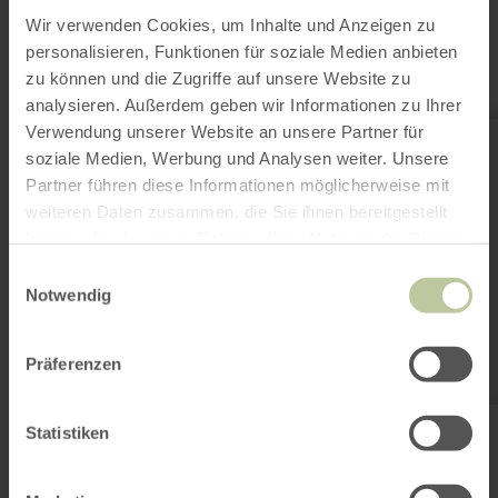
sein
Wir verwenden Cookies, um Inhalte und Anzeigen zu
personalisieren, Funktionen für soziale Medien anbieten
zu können und die Zugriffe auf unsere Website zu
analysieren. Außerdem geben wir Informationen zu Ihrer
mehr
Verwendung unserer Website an unsere Partner für
erfahren
soziale Medien, Werbung und Analysen weiter. Unsere
zu:
Aachener
Partner führen diese Informationen möglicherweise mit
Wald
weiteren Daten zusammen, die Sie ihnen bereitgestellt
haben oder die sie im Rahmen Ihrer Nutzung der Dienste
gesammelt haben.
Einwilligungsauswahl
Notwendig
Präferenzen
Aachener Wald
Statistiken
Der Aachener Wald, eine bedeutende Grünfläche südlich des
Stadtzentrums, fungiert als Erholungsgebiet mit einem