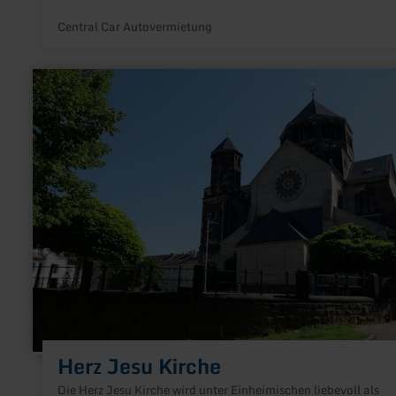
Central Car Autovermietung
mehr
erfahren
zu:
Herz
Jesu
Kirche
Herz Jesu Kirche
Die Herz Jesu Kirche wird unter Einheimischen liebevoll als