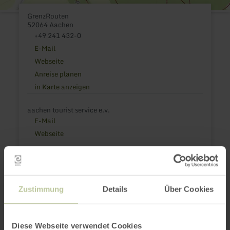
GrenzRouten
52064 Aachen
+49 241 432-0
E-Mail
Webseite
Anreise planen
in Karte anzeigen
aachen tourist service e.v.
E-Mail
Webseite
Das könnte auch
Zustimmung
Details
Über Cookies
noch interessant
Diese Webseite verwendet Cookies