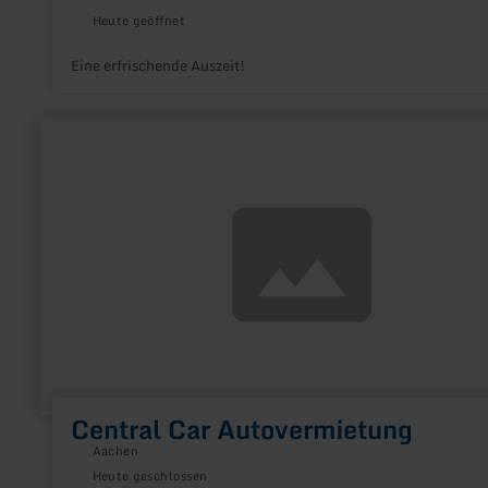
Heute geöffnet
Eine erfrischende Auszeit!
mehr
erfahren
zu:
Central
Car
Autovermietung
Central Car Autovermietung
Aachen
Heute geschlossen