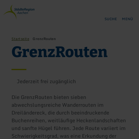
Zurück
Zum Hauptinhalt springen
Zur Suche springen
Zur Hauptnavigation springe
Zum Footer springen
zur
Startseite
SUCHE
MENÜ
Startseite
GrenzRouten
GrenzRouten
Jederzeit frei zugänglich
Die GrenzRouten bieten sieben
abwechslungsreiche Wanderrouten im
Dreiländereck, die durch beeindruckende
Buchenreihen, weitläufige Heckenlandschaften
und sanfte Hügel führen. Jede Route variiert im
Schwierigkeitsgrad, was eine Erkundung der