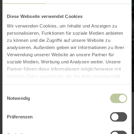
Diese Webseite verwendet Cookies
Wir verwenden Cookies, um Inhalte und Anzeigen zu
personalisieren, Funktionen für soziale Medien anbieten
zu können und die Zugriffe auf unsere Website zu
analysieren. Außerdem geben wir Informationen zu Ihrer
Verwendung unserer Website an unsere Partner für
soziale Medien, Werbung und Analysen weiter. Unsere
Partner führen diese Informationen möglicherweise mit
weiteren Daten zusammen, die Sie ihnen bereitgestellt
haben oder die sie im Rahmen Ihrer Nutzung der Dienste
gesammelt haben.
Einwilligungsauswahl
Notwendig
RADFAHREN
Via Belgica - Exkurs Aldenhoven
17,6 km
1:30 h
leicht
Distanz:
Dauer:
Anforderung:
Der ca. 20 Kilometer umfassende Exkurs in Form einer
Präferenzen
Rundschleife führt uns in die Gemeinde Aldenhoven, deren
Siedlungsgeschichte über 6000 Jahre zurückreicht und welch
zahlreiche "Wehrhafte Wahrzeichen" besitzt.