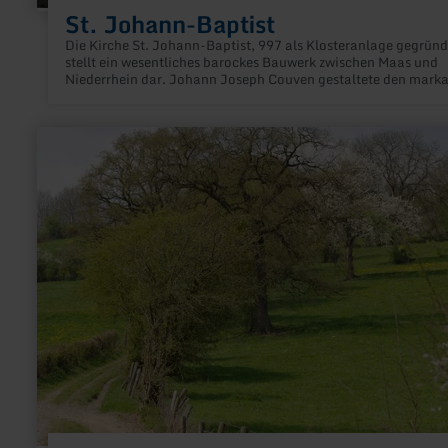
St. Johann-Baptist
Die Kirche St. Johann-Baptist, 997 als Klosteranlage gegründ
stellt ein wesentliches barockes Bauwerk zwischen Maas und
Niederrhein dar. Johann Joseph Couven gestaltete den mark
Kuppelbau.
mehr
erfahren
zu:
"Wiesenwege"
Raeren