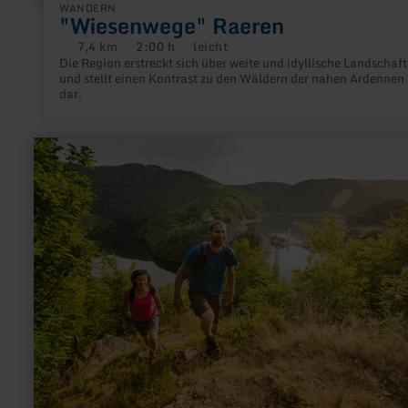
WANDERN
"Wiesenwege" Raeren
7,4 km
2:00 h
leicht
Distanz:
Dauer:
Anforderung:
Die Region erstreckt sich über weite und idyllische Landschaf
und stellt einen Kontrast zu den Wäldern der nahen Ardennen
dar.
mehr
erfahren
zu:
Der
Eifelsteig
-
die
Gesamtstrecke