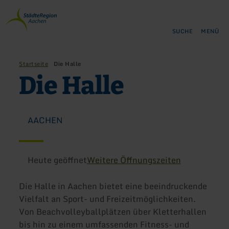
Zurück
Zum Hauptinhalt springen
Zur Suche springen
Zur Hauptnavigation springe
Zum Footer springen
zur
Startseite
SUCHE
MENÜ
Startseite
Die Halle
Die Halle
AACHEN
Heute geöffnet
Weitere Öffnungszeiten
Die Halle in Aachen bietet eine beeindruckende
Vielfalt an Sport- und Freizeitmöglichkeiten.
Von Beachvolleyballplätzen über Kletterhallen
bis hin zu einem umfassenden Fitness- und