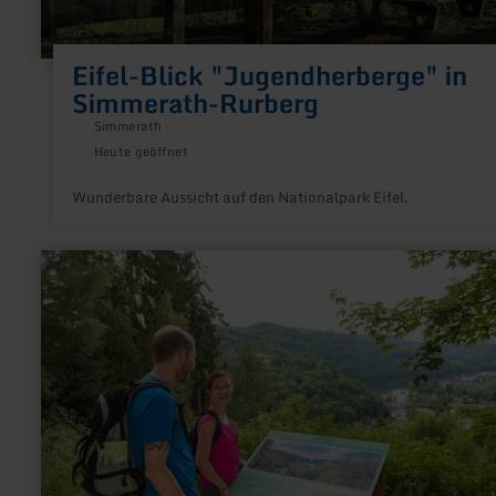
Eifel-Blick "Jugendherberge" in
Simmerath-Rurberg
Simmerath
Heute geöffnet
Wunderbare Aussicht auf den Nationalpark Eifel.
mehr
erfahren
zu:
Eifel-
Blick
"Wolfshügel"
in
Simmerath-
Einruhr