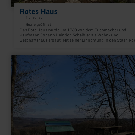
Rotes Haus
Monschau
Heute geöffnet
Das Rote Haus wurde um 1760 von dem Tuchmacher und
Kaufmann Johann Heinrich Scheibler als Wohn- und
Geschäftshaus erbaut. Mit seiner Einrichtung in den Stilen Ro
Louis-seize und Empire spiegelt es noch heute den Glanz
großbürgerlicher Wohnkultur in einer seltenen Geschlossenhe
wider.
mehr
erfahren
zu:
Eifel-
Blick
"Jugendherberge"
in
Simmerath-
Rurberg