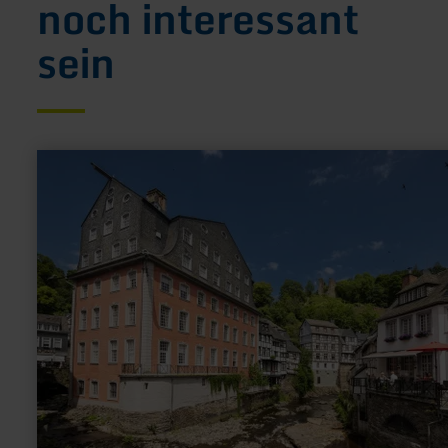
noch interessant
sein
mehr
erfahren
zu:
Rotes
Haus