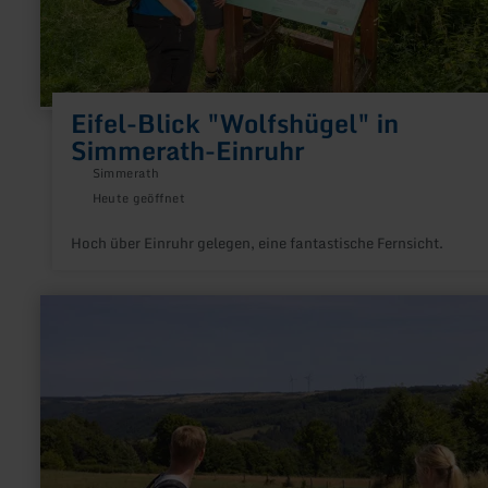
Eifel-Blick "Wolfshügel" in
Simmerath-Einruhr
Simmerath
Heute geöffnet
Hoch über Einruhr gelegen, eine fantastische Fernsicht.
mehr
erfahren
zu:
Eifel-
Blick
"Worbelescheed"
in
Simmerath-
Eicherscheid