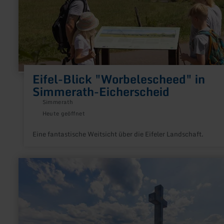
Eifel-Blick "Worbelescheed" in
Simmerath-Eicherscheid
Simmerath
Heute geöffnet
Eine fantastische Weitsicht über die Eifeler Landschaft.
mehr
erfahren
zu:
Eifel-
Blick
"Schöne
Aussicht"
in