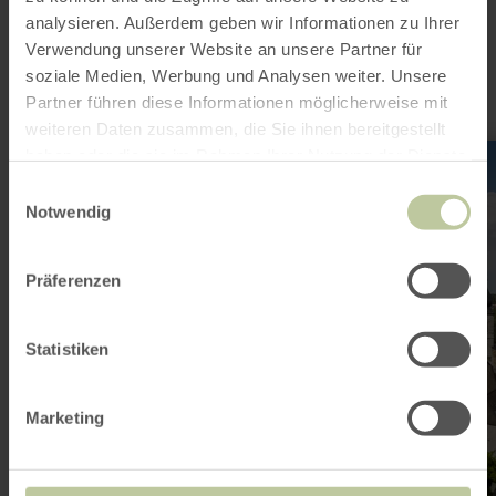
sein
analysieren. Außerdem geben wir Informationen zu Ihrer
Verwendung unserer Website an unsere Partner für
soziale Medien, Werbung und Analysen weiter. Unsere
Partner führen diese Informationen möglicherweise mit
weiteren Daten zusammen, die Sie ihnen bereitgestellt
mehr
haben oder die sie im Rahmen Ihrer Nutzung der Dienste
erfahren
gesammelt haben.
zu:
Einwilligungsauswahl
Wasserburgen-
Notwendig
Route
Präferenzen
Statistiken
Marketing