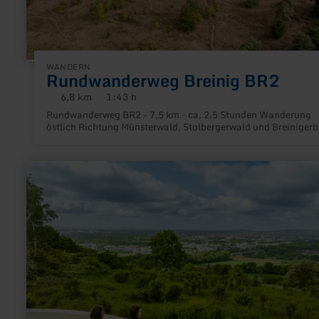
WANDERN
Rundwanderweg Breinig BR2
6,8 km
1:43 h
Distanz:
Dauer:
Rundwanderweg BR2 - 7,5 km - ca. 2,5 Stunden Wanderung
östlich Richtung Münsterwald, Stolbergerwald und Breinigerb
mehr
erfahren
zu:
Haarener
Höhen