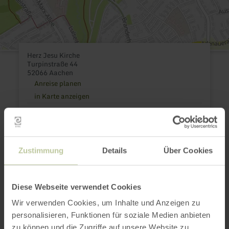
Herz Jesu Kirche
Turpinstraße 44
52066 Aachen
Anreise planen
in Karte anzeigen
aachen tourist service e.v.
E-Mail
Webseite
Zustimmung
Details
Über Cookies
Diese Webseite verwendet Cookies
Das könnte auch
Wir verwenden Cookies, um Inhalte und Anzeigen zu
noch interessant
personalisieren, Funktionen für soziale Medien anbieten
zu können und die Zugriffe auf unsere Website zu