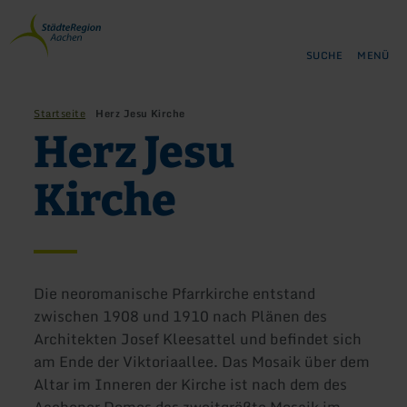
Zurück
Zum Hauptinhalt springen
Zur Suche springen
Zur Hauptnavigation springe
Zum Footer springen
zur
Startseite
SUCHE
MENÜ
Startseite
Herz Jesu Kirche
Herz Jesu
Kirche
Die neoromanische Pfarrkirche entstand
zwischen 1908 und 1910 nach Plänen des
Architekten Josef Kleesattel und befindet sich
am Ende der Viktoriaallee. Das Mosaik über dem
Altar im Inneren der Kirche ist nach dem des
Aachener Domes das zweitgrößte Mosaik im