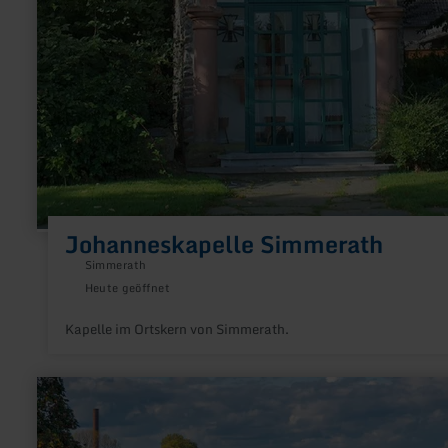
Johanneskapelle Simmerath
Simmerath
Heute geöffnet
Kapelle im Ortskern von Simmerath.
mehr
erfahren
zu:
Burg
Stolberg