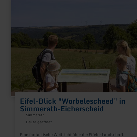
mehr
erfahren
zu:
Eifel-
Blick
"Worbelescheed"
in
Simmerath-
Eicherscheid
Eifel-Blick "Worbelescheed" in
Simmerath-Eicherscheid
Simmerath
Heute geöffnet
Eine fantastische Weitsicht über die Eifeler Landschaft.