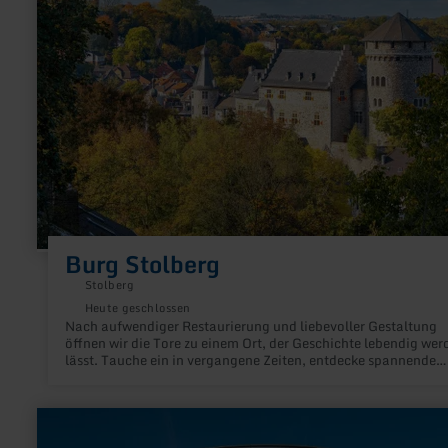
Burg Stolberg
Stolberg
Heute geschlossen
Nach aufwendiger Restaurierung und liebevoller Gestaltung
öffnen wir die Tore zu einem Ort, der Geschichte lebendig wer
lässt. Tauche ein in vergangene Zeiten, entdecke spannende
Ausstellungen und erlebe die BURG in neuem Glanz.
mehr
erfahren
zu: