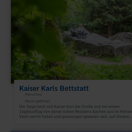
zu:
Kaiser
Karls
Bettstatt
Kaiser Karls Bettstatt
Monschau
Heute geöffnet
Der Sage nach soll Kaiser Karl der Große sich bei einem
Jagdausflug von seiner nahen Residenz Aachen aus im Hohen
Venn verirrt haben und gezwungen gewesen sein, auf diesem
großen Quarzitfelsen zu übernachten.