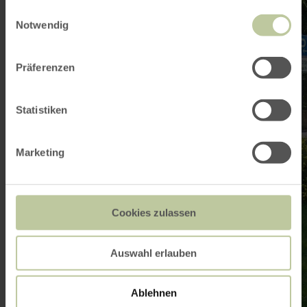
zu:
gesammelt haben.
Einwilligungsauswahl
Dorfrundgang
Simmerath
Notwendig
Präferenzen
Statistiken
Marketing
Cookies zulassen
Auswahl erlauben
Ablehnen