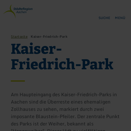
Zurück
Zum Hauptinhalt springen
Zur Suche springen
Zur Hauptnavigation springe
Zum Footer springen
zur
Startseite
SUCHE
MENÜ
Startseite
Kaiser-Friedrich-Park
Kaiser-
Friedrich-Park
Am Haupteingang des Kaiser-Friedrich-Parks in
Aachen sind die Überreste eines ehemaligen
Zollhauses zu sehen, markiert durch zwei
imposante Blaustein-Pfeiler. Der zentrale Punkt
des Parks ist der Weiher, bekannt als
"Hangeweiher". Dieser lädt zu vielfältigen