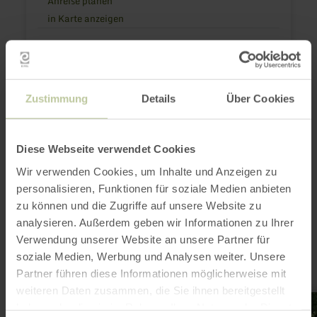
Anreise planen
in Karte anzeigen
aachen tourist service e.v.
E-Mail
Webseite
Zustimmung
Details
Über Cookies
Diese Webseite verwendet Cookies
Das könnte auch
Wir verwenden Cookies, um Inhalte und Anzeigen zu
noch interessant
personalisieren, Funktionen für soziale Medien anbieten
zu können und die Zugriffe auf unsere Website zu
sein
analysieren. Außerdem geben wir Informationen zu Ihrer
Verwendung unserer Website an unsere Partner für
soziale Medien, Werbung und Analysen weiter. Unsere
Partner führen diese Informationen möglicherweise mit
weiteren Daten zusammen, die Sie ihnen bereitgestellt
mehr
haben oder die sie im Rahmen Ihrer Nutzung der Dienste
erfahren