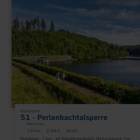
erfahren
zu:
51
-
Perlenbachtalsperre
WANDERN
51 - Perlenbachtalsperre
Monschau
7,0 km
2:00 h
leicht
Distanz:
Dauer:
Anforderung:
Rundweg - 7 km - ab Wanderparkplatz Nationalpark-Tor