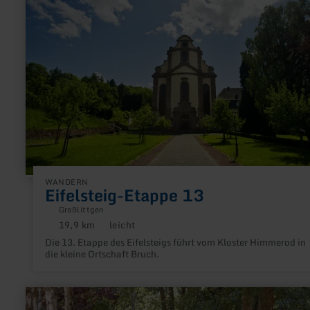
Etappe
13
WANDERN
Eifelsteig-Etappe 13
Großlittgen
19,9 km
leicht
Distanz:
Anforderung:
Die 13. Etappe des Eifelsteigs führt vom Kloster Himmerod in
die kleine Ortschaft Bruch.
mehr
erfahren