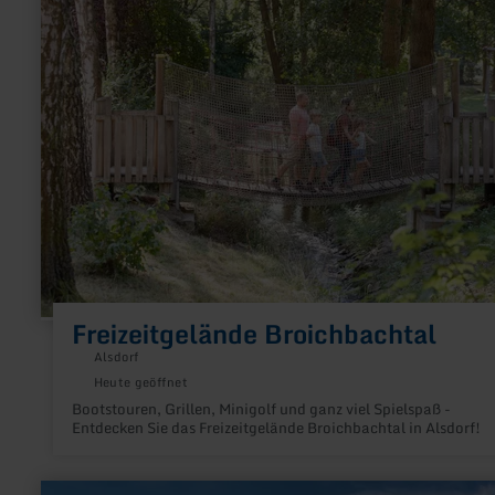
zu:
Freizeitgelände
Broichbachtal
Freizeitgelände Broichbachtal
Alsdorf
Heute geöffnet
Bootstouren, Grillen, Minigolf und ganz viel Spielspaß -
Entdecken Sie das Freizeitgelände Broichbachtal in Alsdorf!
mehr