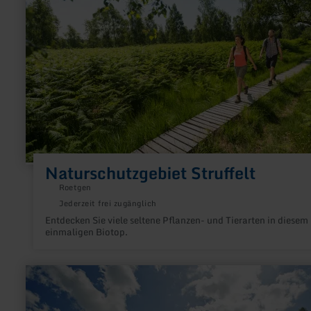
Naturschutzgebiet Struffelt
Roetgen
Jederzeit frei zugänglich
Entdecken Sie viele seltene Pflanzen- und Tierarten in diesem
einmaligen Biotop.
mehr
erfahren
zu:
Eifelsteig-