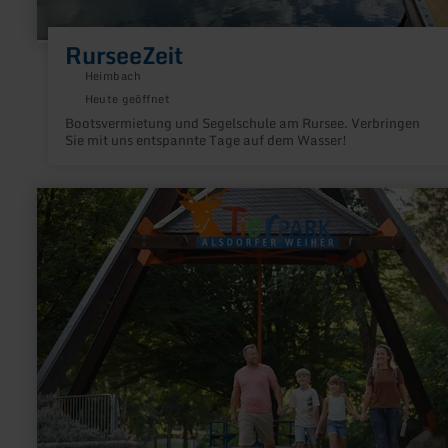
RurseeZeit
Heimbach
Heute geöffnet
Bootsvermietung und Segelschule am Rursee. Verbringen
Sie mit uns entspannte Tage auf dem Wasser!
mehr
erfahren
zu:
Tierpark
Alsdorf