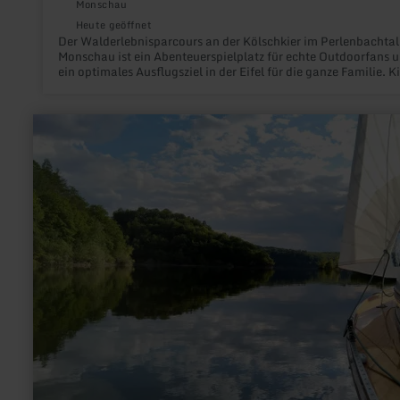
Monschau
Heute geöffnet
Der Walderlebnisparcours an der Kölschkier im Perlenbachtal
Monschau ist ein Abenteuerspielplatz für echte Outdoorfans 
ein optimales Ausflugsziel in der Eifel für die ganze Familie. K
wie auch Erwachsene können auf dem Parcours an neun
unterschiedlichen Stationen den Lebensraum Wald mit all ihr
Sinnen erleben. Spielerisch werden pädagogisch wertvolle
mehr
Lernprozesse in Gang gebracht. So wird das Bewusstsein für d
erfahren
Umgang mit der Natur geschärft.
zu:
RurseeZeit