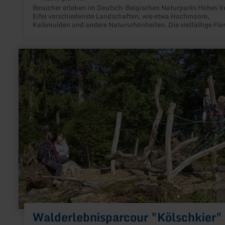
Besucher erleben im Deutsch-Belgischen Naturparks Hohes V
Eifel verschiedenste Landschaften, wie etwa Hochmoore,
Kalkmulden und andere Naturschönheiten. Die vielfältige Flor
beeindruckt ebenso wie geologische Besonderheiten.
Kennzeichnende landschaftliche Merkmale für die Region sin
Waldgebiete, malerische Seen und Flüsse sowie weitgezogene
mehr
Berghöhen.
erfahren
zu:
Walderlebnisparcour
"Kölschkier"
Walderlebnisparcour "Kölschkier"