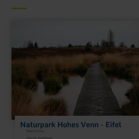
mehr
erfahren
zu:
Naturpark
Hohes
Venn
-
Eifel
Naturpark Hohes Venn - Eifel
Monschau
Heute geöffnet