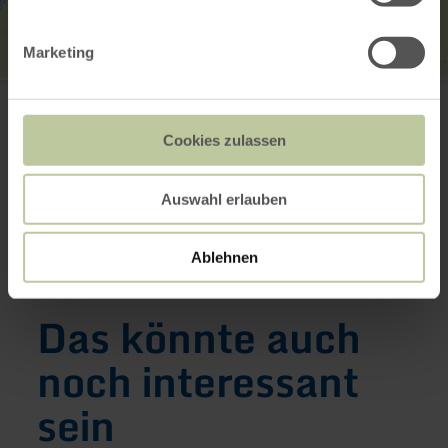
Marketing
Weiss Druck
Am Handwerkerzentrum 16
52156 Monschau-Imgenbroich
Cookies zulassen
+49 2472 982982
Webseite
Anreise planen
Auswahl erlauben
in Karte anzeigen
Ablehnen
Das könnte auch
noch interessant
sein