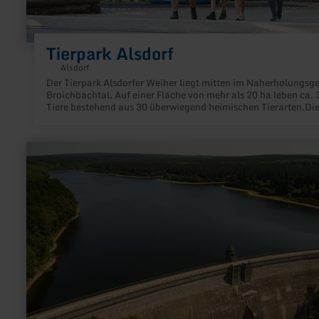
Tierpark Alsdorf
Alsdorf
Der Tierpark Alsdorfer Weiher liegt mitten im Naherholungsge
Broichbachtal. Auf einer Fläche von mehr als 20 ha leben ca. 
Tiere bestehend aus 30 überwiegend heimischen Tierarten.Di
gesamte Fläche des Tierparks und das angeschlossene
Freizeitgelände, inklusive der Gewässer, erstrecken sich auf e
Gelände von mehr als 30 ha.
mehr
erfahren
zu:
Dreilägerbachtalsperre