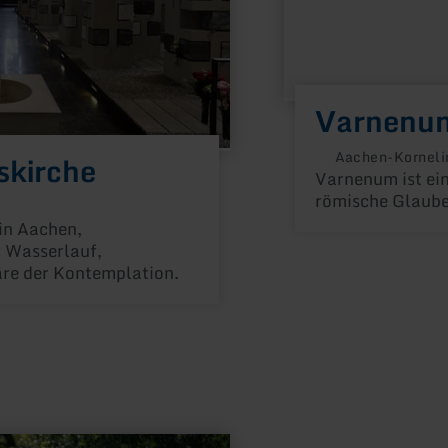
Varnenu
Aachen-Korneli
skirche
Varnenum ist ein 
römische Glaube
 in Aachen,
n Wasserlauf,
äre der Kontemplation.