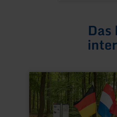
Das 
inte
mehr
erfahren
zu:
Rennradtour:
Schmugglerpfade
rund
um's
Dreiländereck