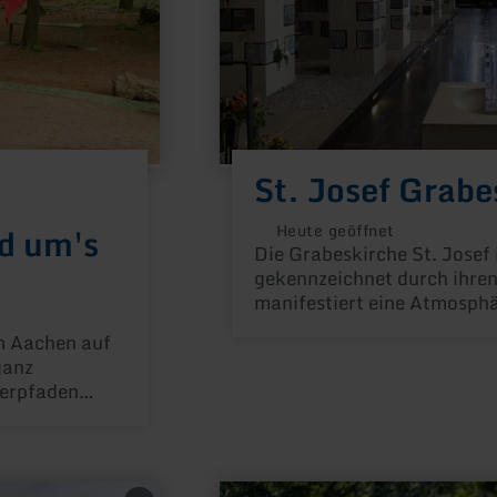
St. Josef Grabe
d um's
Heute geöffnet
Die Grabeskirche St. Josef
gekennzeichnet durch ihre
manifestiert eine Atmosph
m Aachen auf
ganz
lerpfaden
sgrenzen
en
er die
Wallonie und
mehr