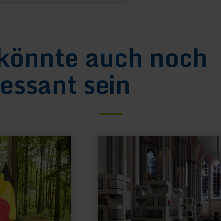
könnte auch noch
ressant sein
mehr
erfahren
zu:
St.
Josef
Grabeskirche