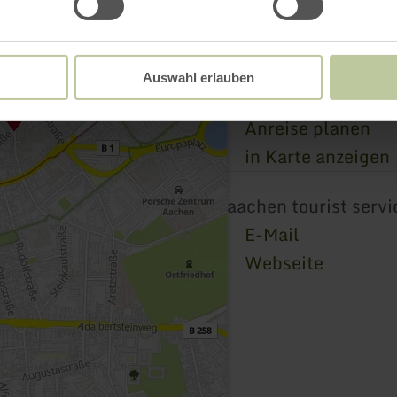
52070 Aachen
+49 241 1807104
E-Mail
Auswahl erlauben
Webseite
Anreise planen
in Karte anzeigen
aachen tourist servi
E-Mail
Webseite