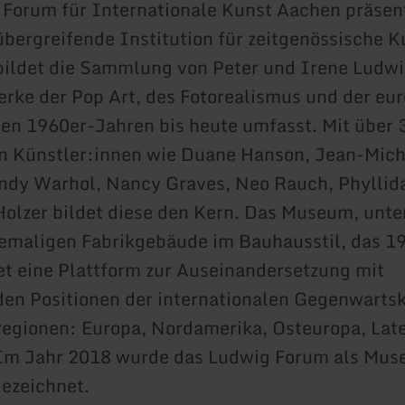
Forum für Internationale Kunst Aachen präsent
übergreifende Institution für zeitgenössische K
ildet die Sammlung von Peter und Irene Ludwi
rke der Pop Art, des Fotorealismus und der eu
den 1960er-Jahren bis heute umfasst. Mit über
n Künstler:innen wie Duane Hanson, Jean-Mich
ndy Warhol, Nancy Graves, Neo Rauch, Phyllid
olzer bildet diese den Kern. Das Museum, unte
emaligen Fabrikgebäude im Bauhausstil, das 1
et eine Plattform zur Auseinandersetzung mit
en Positionen der internationalen Gegenwarts
regionen: Europa, Nordamerika, Osteuropa, Lat
 Im Jahr 2018 wurde das Ludwig Forum als Mus
ezeichnet.