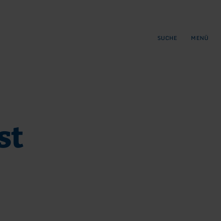
gen
ringen
SUCHE
MENÜ
st