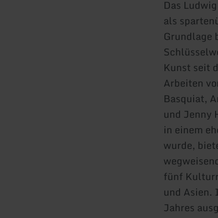
Das Ludwig 
als sparten
Grundlage b
Schlüsselwe
Kunst seit 
Arbeiten vo
Basquiat, A
und Jenny H
in einem eh
wurde, biet
wegweisend
fünf Kultur
und Asien.
Jahres ausg