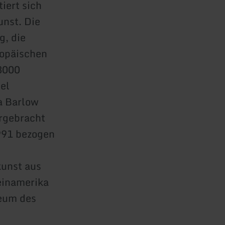
iert sich
unst. Die
g, die
ropäischen
 3000
el
a Barlow
rgebracht
991 bezogen
kunst aus
einamerika
eum des