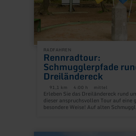
RADFAHREN
Rennradtour:
Schmugglerpfade run
Dreiländereck
91,1 km
4:00 h
mittel
Distanz:
Dauer:
Anforderung:
Erleben Sie das Dreiländereck rund u
dieser anspruchsvollen Tour auf eine 
besondere Weise! Auf alten Schmugg
überqueren Sie ganze 6 Mal die Lande
zwischen Belgien, Deutschland und d
Niederlanden und noch einige Male öft
Grenzen der Provinzen Süd-Limburg, 
mehr