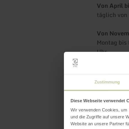
Von April b
täglich von
Von Novemb
Montag bis 
Uhr
Samstag un
Zustimmung
Konktakt:
Rureifel T
Diese Webseite verwendet 
Stadtstraße
Wir verwenden Cookies, um I
52156 Mon
und die Zugriffe auf unsere 
Tel. +49 24
Website an unsere Partner fü