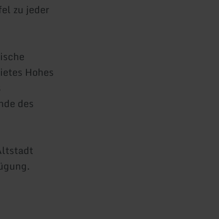
el zu jeder
pische
ietes Hohes
s
nde des
ltstadt
fügung.