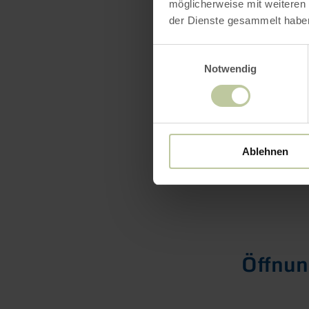
möglicherweise mit weiteren
Fax +49 24
der Dienste gesammelt habe
monschau@r
www.rureif
Einwilligungsauswahl
Notwendig
Ablehnen
Öffnun