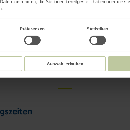
 Daten zusammen, die Sie ihnen bereitgestellt haben oder die s
73 55205 99
n.
ureifel-tourismus.de
el-tourismus.de
Präferenzen
Statistiken
Weitere Infos
Auswahl erlauben
gszeiten