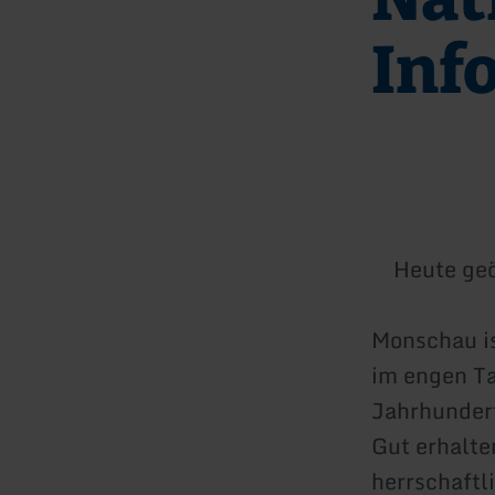
Inf
Heute geö
Monschau ist
im engen Ta
Jahrhunder
Gut erhalte
herrschaftl