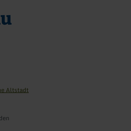
au
he Altstadt
.
 den