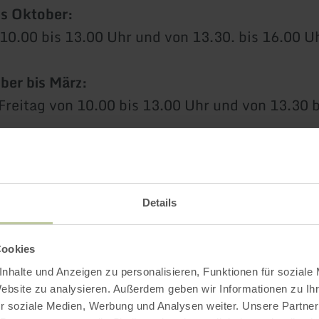
is Oktober:
 10.00 bis 13.00 Uhr und von 13.30. bis 16.00 U
er bis März:
Freitag von 10.00 bis 13.00 Uhr und von 13.30 b
d Sonntag von 10.00 bis 15.00 Uhr
Details
ourismus GmbH
Cookies
 16
nhalte und Anzeigen zu personalisieren, Funktionen für soziale
schau
Website zu analysieren. Außerdem geben wir Informationen zu I
73 55205 30
r soziale Medien, Werbung und Analysen weiter. Unsere Partner