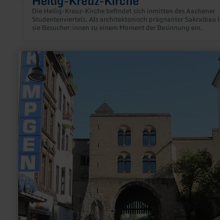
Heilig-Kreuz-Kirche
Die Heilig-Kreuz-Kirche befindet sich inmitten des Aachener
Studentenviertels. Als architektonisch prägnanter Sakralbau 
sie Besucher:innen zu einem Moment der Besinnung ein.
mehr
erfahren
zu:
Agrippastraße