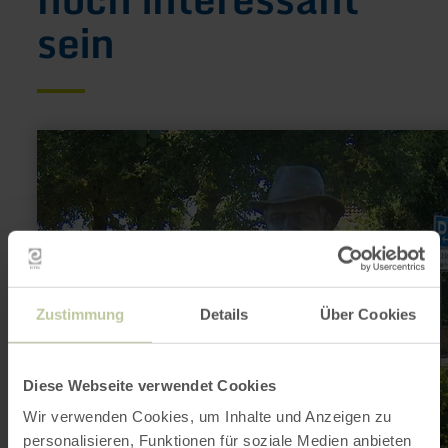
sein
mehr
erfahren
zu:
01
Dorfrundgang
-
Simmerath
Zustimmung
Details
Über Cookies
Diese Webseite verwendet Cookies
Wir verwenden Cookies, um Inhalte und Anzeigen zu
personalisieren, Funktionen für soziale Medien anbieten