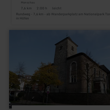
Monschau
7,6 km
2:00 h
leicht
Distanz:
Dauer:
Anforderung:
Rundweg - 7,6 km - ab Wanderparkplatz am Nationalpark To
in Höfen
mehr
erfahren
zu:
St.
Peter