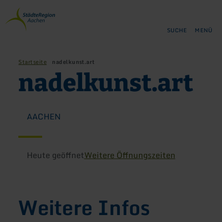
Zurück
Zum Hauptinhalt springen
Zur Suche springen
Zur Hauptnavigation springe
Zum Footer springen
zur
Startseite
SUCHE
MENÜ
Startseite
nadelkunst.art
nadelkunst.art
AACHEN
Heute geöffnet
Weitere Öffnungszeiten
Weitere Infos