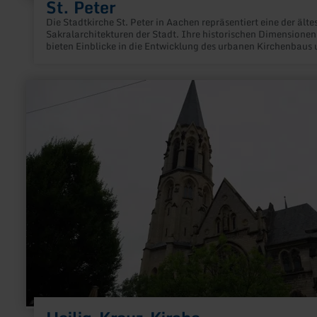
St. Peter
Die Stadtkirche St. Peter in Aachen repräsentiert eine der älte
Sakralarchitekturen der Stadt. Ihre historischen Dimensionen
bieten Einblicke in die Entwicklung des urbanen Kirchenbaus
offenbaren die kulturelle Historie der Region.
mehr
erfahren
zu:
Heilig-
Kreuz-
Kirche