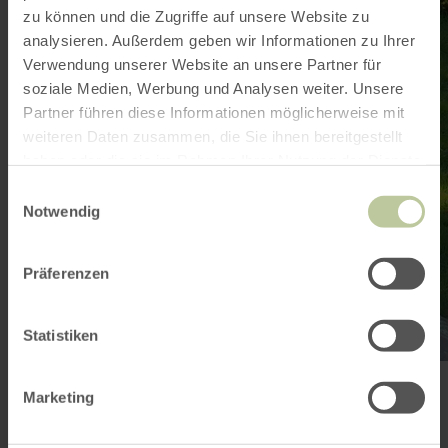
zu können und die Zugriffe auf unsere Website zu
analysieren. Außerdem geben wir Informationen zu Ihrer
Verwendung unserer Website an unsere Partner für
soziale Medien, Werbung und Analysen weiter. Unsere
Partner führen diese Informationen möglicherweise mit
weiteren Daten zusammen, die Sie ihnen bereitgestellt
haben oder die sie im Rahmen Ihrer Nutzung der Dienste
gesammelt haben.
Einwilligungsauswahl
Notwendig
Präferenzen
Statistiken
WANDERN
01 Dorfrundgang - Simmerath
Marketing
Simmerath
4,2 km
1:30 h
leicht