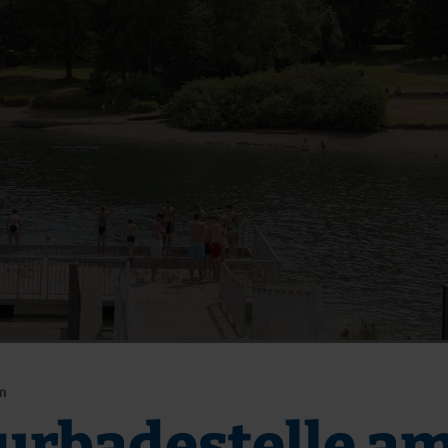
m
urbadestelle a