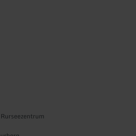
 Rurseezentrum
urberg