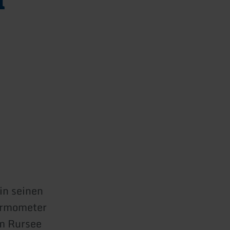
in seinen
ermometer
am Rursee