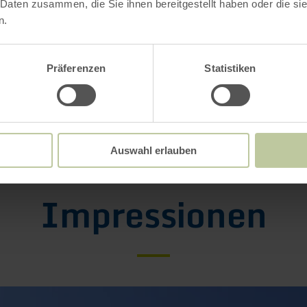
 Daten zusammen, die Sie ihnen bereitgestellt haben oder die s
 der Woffelsbacher Bucht und auf der Halbinsel 
n.
im Badebereich nicht erlaubt. Im oberen Teil d
Präferenzen
Statistiken
ums dürfen Hunde an der Leine geführt werden
Auswahl erlauben
Impressionen