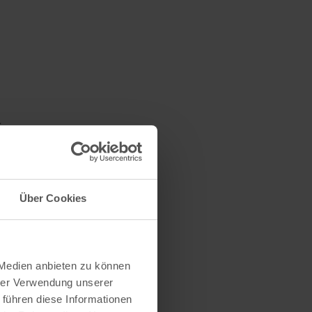
r
Über Cookies
enden in
überprüft.
 Medien anbieten zu können
hrer Verwendung unserer
 führen diese Informationen
isbad