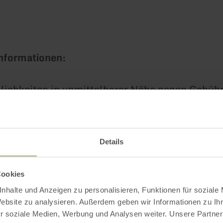
Informationen:
ichkeiten in unmittelbarer Nähe gegen Gebüh
 barrierefreies WC vor Ort
kostenfrei
Details
 der Sommerferien in NRW und an den Wochen
tsaison übernimmt die DLRG die Badeaufsicht.
Cookies
erqualität des Eiserbachsees wird regelmäßig 
nhalte und Anzeigen zu personalisieren, Funktionen für soziale
Website zu analysieren. Außerdem geben wir Informationen zu I
r soziale Medien, Werbung und Analysen weiter. Unsere Partner
emöglichkeiten im See gibt es im Naturerlebn