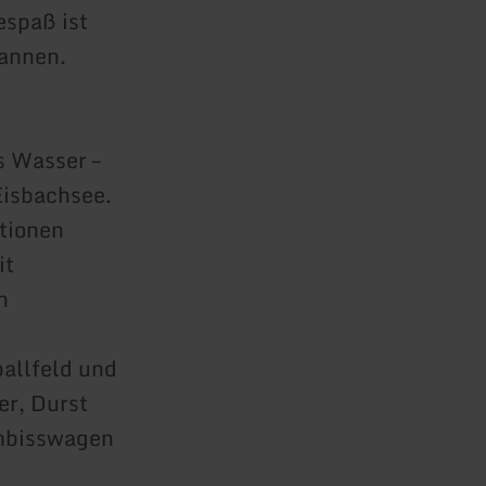
espaß ist
pannen.
 Wasser –
Eisbachsee.
ationen
it
n
allfeld und
er, Durst
Imbisswagen