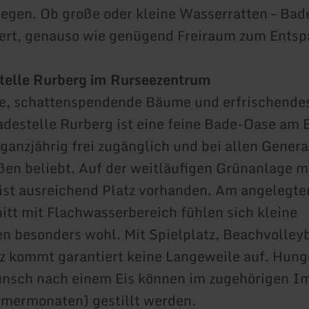
Segen. Ob große oder kleine Wasserratten – Bad
iert, genauso wie genügend Freiraum zum Ents
telle Rurberg im Rurseezentrum
e, schattenspendende Bäume und erfrischendes
destelle Rurberg ist eine feine Bade-Oase am 
 ganzjährig frei zugänglich und bei allen Gener
en beliebt. Auf der weitläufigen Grünanlage m
ist ausreichend Platz vorhanden. Am angelegte
tt mit Flachwasserbereich fühlen sich kleine
n besonders wohl. Mit Spielplatz, Beachvolleyb
z kommt garantiert keine Langeweile auf. Hung
unsch nach einem Eis können im zugehörigen 
mmermonaten) gestillt werden.