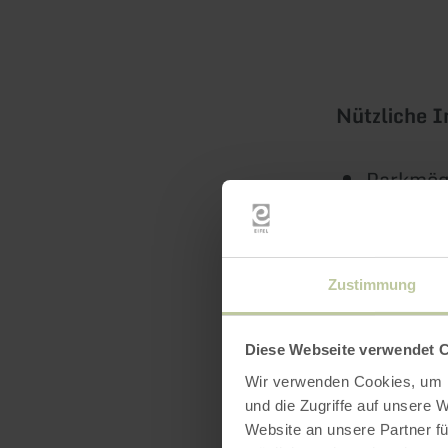
Nützliche 
Parkmögl
WC sowie
Eintritt 
Zustimmung
Während
der Haup
Diese Webseite verwendet 
Die Wass
Wir verwenden Cookies, um I
und die Zugriffe auf unsere 
Website an unsere Partner fü
Weitere Bad