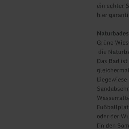
ein echter 
hier garant
Naturbades
Grüne Wies
die Naturba
Das Bad ist
gleichermaß
Liegewiese 
Sandabschni
Wasserratte
Fußballplat
oder der W
(in den So