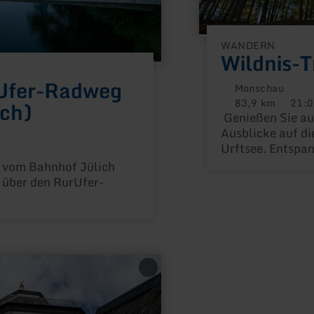
WANDERN
Wildnis-T
rUfer-Radweg
Monschau
83,9 km
21:0
ch)
Distanz:
Dauer:
Genießen Sie au
Ausblicke auf di
Urftsee. Entspa
ng:
Wildnis-Trail d
 vom Bahnhof Jülich
beeindruckende
über den RurUfer-
genießen Sie "Na