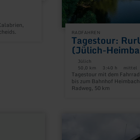
alabrien,
cheids.
RADFAHREN
Tagestour: Ru
(Jülich-Heimba
Jülich
50,0 km
3:40 h
mittel
Distanz:
Dauer:
Anforderu
Tagestour mit dem Fahrrad
bis zum Bahnhof Heimbach 
Radweg, 50 km
mehr
erfahren
zu:
St.
Kornelius