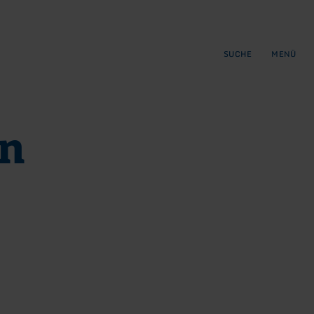
gen
ringen
SUCHE
MENÜ
en