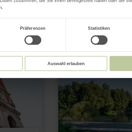
könnte auch noch
 Daten zusammen, die Sie ihnen bereitgestellt haben oder die s
n.
ressant sein
Präferenzen
Statistiken
mehr
erfahren
zu:
Auswahl erlauben
Tagestour:
RurUfer-
Radweg
(Jülich-
Heimbach)