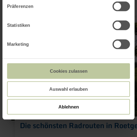
Präferenzen
Highlights rund um Roetgen
mehr
Statistiken
erfahren
zu:
Die
Marketing
schönsten
Radrouten
in
Roetgen
Cookies zulassen
Auswahl erlauben
Ablehnen
Die schönsten Radrouten in Roetg