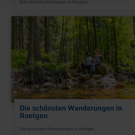
Die schönsten Radrouten in Roetgen
mehr
erfahren
zu:
Die
schönsten
Wanderungen
in
Roetgen
Die schönsten Wanderungen in
Roetgen
Die schönsten Wanderungen in Roetgen