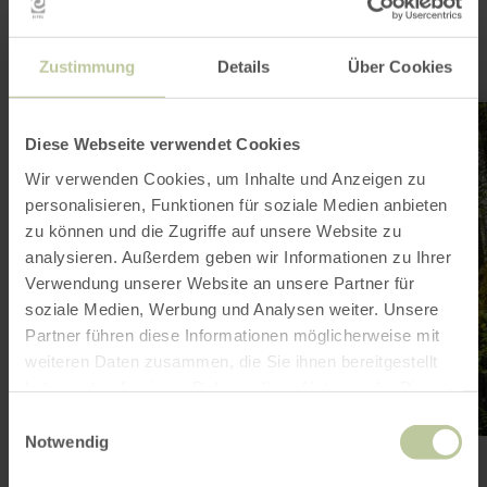
Angebote
Zustimmung
Details
Über Cookies
mehr
erfahren
Diese Webseite verwendet Cookies
zu:
Highlights
Wir verwenden Cookies, um Inhalte und Anzeigen zu
rund
um
personalisieren, Funktionen für soziale Medien anbieten
Roetgen
zu können und die Zugriffe auf unsere Website zu
analysieren. Außerdem geben wir Informationen zu Ihrer
Verwendung unserer Website an unsere Partner für
soziale Medien, Werbung und Analysen weiter. Unsere
Partner führen diese Informationen möglicherweise mit
weiteren Daten zusammen, die Sie ihnen bereitgestellt
haben oder die sie im Rahmen Ihrer Nutzung der Dienste
gesammelt haben.
Einwilligungsauswahl
Notwendig
Highlights rund um Roetgen