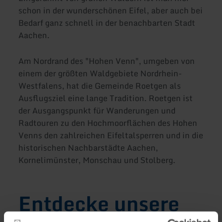
schon in der wunderschönen Eifel, aber auch bei
Bedarf ganz schnell in der benachbarten Stadt
Aachen.
Am Nordrand des "Hohen Venn", umgeben von
einem der größten Waldgebiete Nordrhein-
Westfalens, hat die Gemeinde Roetgen als
Ausflugsziel eine lange Tradition. Roetgen ist
der Ausgangspunkt für Wanderungen und
Radtouren zu den Hochmoorflächen des Hohen
Venns den zahlreichen Eifeltalsperren und in die
historischen Nachbarstädte Aachen,
Kornelimünster, Monschau und Stolberg.
Entdecke unsere