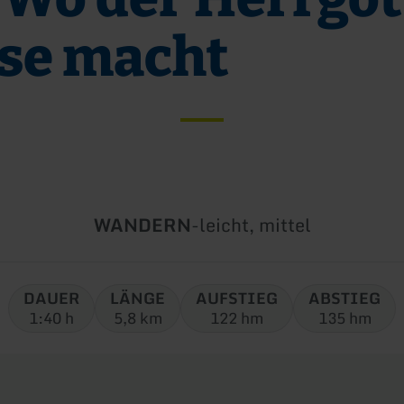
se macht
Art
Schwierigkeit:
WANDERN
-
leicht, mittel
der
Tour:
DAUER
LÄNGE
AUFSTIEG
ABSTIEG
1:40 h
5,8 km
122 hm
135 hm