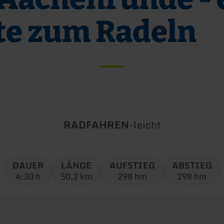
te zum Radeln
Art
Schwierigkeit:
RADFAHREN
-
leicht
der
Tour:
DAUER
LÄNGE
AUFSTIEG
ABSTIEG
4:30 h
50,2 km
298 hm
298 hm