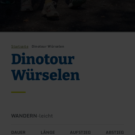
Startseite
Dinotour Würselen
Dinotour
Würselen
Art
Schwierigkeit:
WANDERN
-
leicht
der
Tour:
DAUER
LÄNGE
AUFSTIEG
ABSTIEG