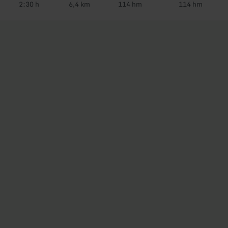
2:30 h
6,4 km
114 hm
114 hm