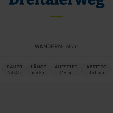
Art
Schwierigkeit:
WANDERN
-
leicht
der
Tour:
DAUER
LÄNGE
AUFSTIEG
ABSTIEG
2:00 h
6,4 km
144 hm
141 hm