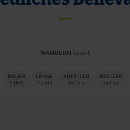
Art
Schwierigkeit:
WANDERN
-
leicht
der
Tour:
DAUER
LÄNGE
AUFSTIEG
ABSTIEG
2:00 h
7,7 km
150 hm
149 hm