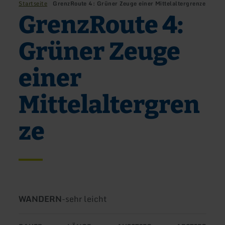
Startseite
GrenzRoute 4: Grüner Zeuge einer Mittelaltergrenze
GrenzRoute 4:
Grüner Zeuge
einer
Mittelaltergren
ze
Art
Schwierigkeit:
WANDERN
-
sehr leicht
der
Tour: