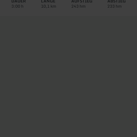
DAUER
LÄNGE
AUFSTIEG
ABSTIEG
3:00 h
10,1 km
243 hm
233 hm