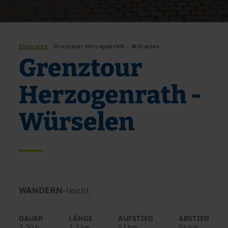
Startseite
Grenztour Herzogenrath - Würselen
Grenztour
Herzogenrath -
Würselen
Art
Schwierigkeit:
WANDERN
-
leicht
der
Tour:
DAUER
LÄNGE
AUFSTIEG
ABSTIEG
2:30 h
7,3 km
57 hm
56 hm