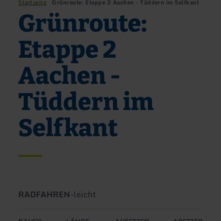
Startseite
Grünroute: Etappe 2 Aachen - Tüddern im Selfkant
Grünroute:
Etappe 2
Aachen -
Tüddern im
Selfkant
Art
Schwierigkeit:
RADFAHREN
-
leicht
der
Tour: