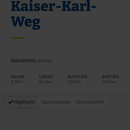
Kaiser-Karl-
Weg
Art
Schwierigkeit:
WANDERN
-
mittel
der
Tour:
DAUER
LÄNGE
AUFSTIEG
ABSTIEG
2:20 h
8,6 km
150 hm
150 hm
Highlight
Gastronomie
Unterkünfte