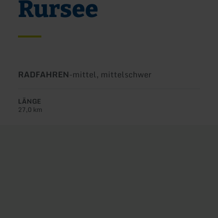
Rursee
Art
Schwierigkeit:
RADFAHREN
-
mittel, mittelschwer
der
Tour:
LÄNGE
27,0 km