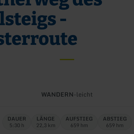
lsteigs -
sterroute
Art
Schwierigkeit:
WANDERN
-
leicht
der
Tour:
DAUER
LÄNGE
AUFSTIEG
ABSTIEG
5:30 h
22,3 km
659 hm
659 hm