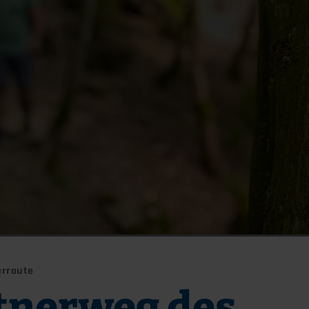
erroute
tnerweg des