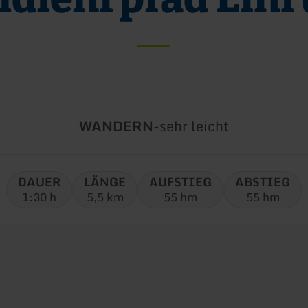
Art
Schwierigkeit:
WANDERN
-
sehr leicht
der
Tour:
DAUER
LÄNGE
AUFSTIEG
ABSTIEG
1:30 h
5,5 km
55 hm
55 hm