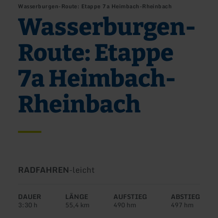
Wasserburgen-Route: Etappe 7a Heimbach-Rheinbach
Wasserburgen-
Route: Etappe
7a Heimbach-
Rheinbach
Art
Schwierigkeit:
RADFAHREN
-
leicht
der
Tour:
DAUER
LÄNGE
AUFSTIEG
ABSTIEG
3:30 h
55,4 km
490 hm
497 hm