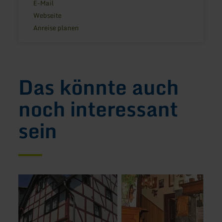
E-Mail
Webseite
Anreise planen
Das könnte auch
noch interessant
sein
mehr
mehr
erfahren
erfah
zu:
zu:
Hotel
Fewo
Haus
Zum
Vecqueray
Anke