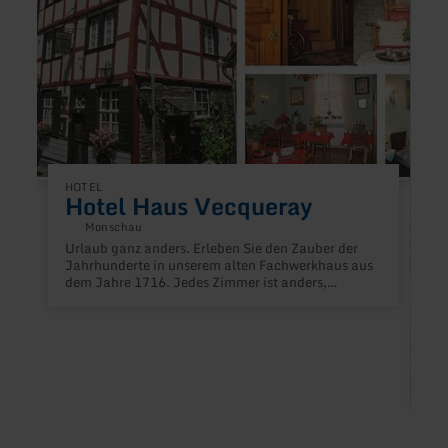
HOTEL
Hotel Haus Vecqueray
Monschau
Urlaub ganz anders. Erleben Sie den Zauber der
Jahrhunderte in unserem alten Fachwerkhaus aus
dem Jahre 1716. Jedes Zimmer ist anders,
eingerichtet mit viel Liebe zum Detail. Die
Gästezimmer sind alle mit DU/WC. Das Haus liegt
mitten in der Altstadt, ruhig gelegen am Fuße der
mittelalterlichen Burg. Idealer Ausgangsort für
Wanderungen etc.
F