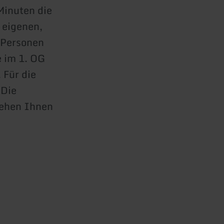
Minuten die
 eigenen,
5 Personen
 im 1. OG
 Für die
 Die
tehen Ihnen