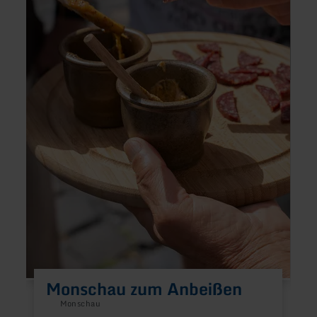
E
a
R
F
T
e
s
Monschau zum Anbeißen
Monschau