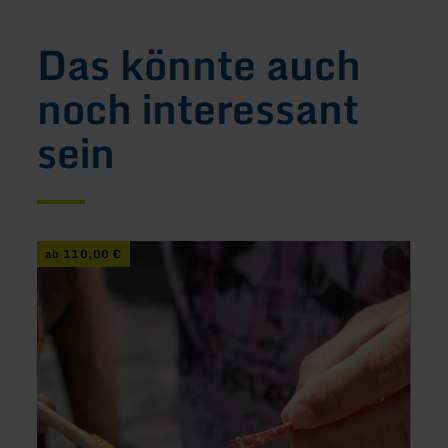
Das könnte auch
noch interessant
sein
mehr
mehr
ab 110,00 €
ab 1
erfahren
erfah
zu:
zu:
Monschau
Stern
zum
für
Anbeißen
feste
Grup