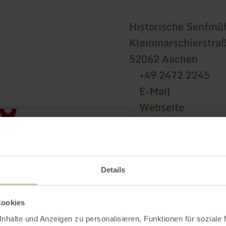
Historische Senfmü
Kleinmarschierstra
52062 Aachen
+49 2472 2245
E-Mail
Webseite
Anreise planen
in Karte anzeigen
aachen tourist servi
Details
E-Mail
Webseite
Cookies
nhalte und Anzeigen zu personalisieren, Funktionen für soziale