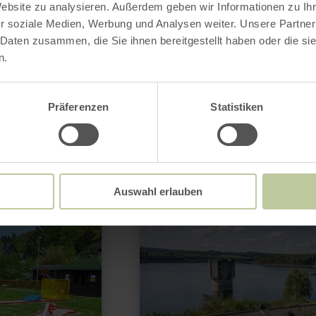
Website zu analysieren. Außerdem geben wir Informationen zu I
r soziale Medien, Werbung und Analysen weiter. Unsere Partner
könnte auch noch
 Daten zusammen, die Sie ihnen bereitgestellt haben oder die s
n.
ressant sein
Präferenzen
Statistiken
mehr
erfahren
Auswahl erlauben
zu:
Gravel
trifft
Granit
–
Auf
Entdeckungstour
zwischen
Vicht
und
Wehebachtalsperre