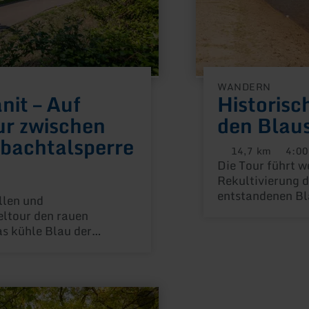
WANDERN
anit – Auf
Historisc
r zwischen
den Blaus
bachtalsperre
14,7 km
4:00
Distanz:
Dauer:
Die Tour führt w
Rekultivierung 
ng:
entstandenen Bl
llen und
Wegekreuze auf 
ltour den rauen
den ihn umgeben
s kühle Blau der
die einst vorhan
teinhäuser in Vicht und
Wehebachs.