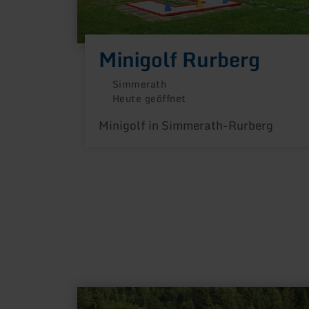
Minigolf Rurberg
Simmerath
Heute geöffnet
Minigolf in Simmerath-Rurberg
mehr
erfahren