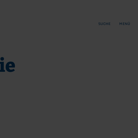
gen
ringen
SUCHE
MENÜ
ie