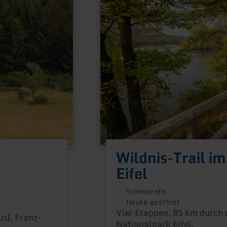
zu:
Wildnis-
Trail
im
Nationalpark
Eifel
Wildnis-Trail i
Eifel
Simmerath
Heute geöffnet
Vier Etappen, 85 km durch 
s), Franz-
Nationalpark Eifel.