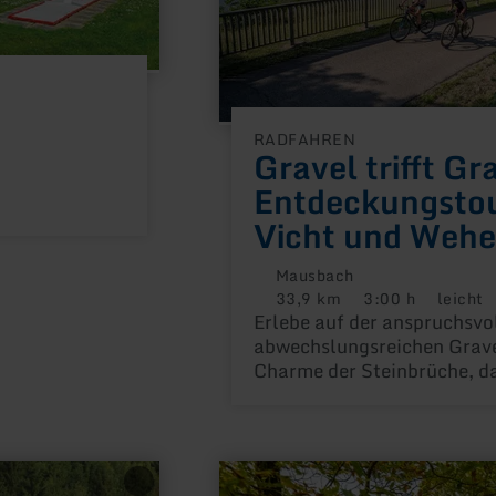
RADFAHREN
Gravel trifft Gr
Entdeckungstou
Vicht und Wehe
Mausbach
33,9 km
3:00 h
leicht
Distanz:
Dauer:
Anforderu
Erlebe auf der anspruchsvo
abwechslungsreichen Grave
Charme der Steinbrüche, da
Wehebachtalsperre, Naturs
die stille Kraft des Roten 
mehr
erfahren