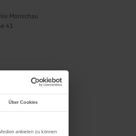
hle Monschau
ße 41
ce e.v.
Über Cookies
 Medien anbieten zu können