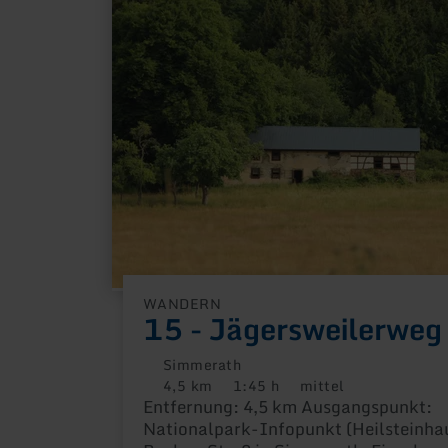
zu:
15
-
Jägersweilerweg
WANDERN
15 - Jägersweilerweg
Simmerath
4,5 km
1:45 h
mittel
Distanz:
Dauer:
Anforderung:
Entfernung: 4,5 km Ausgangspunkt:
Nationalpark-Infopunkt (Heilsteinhau