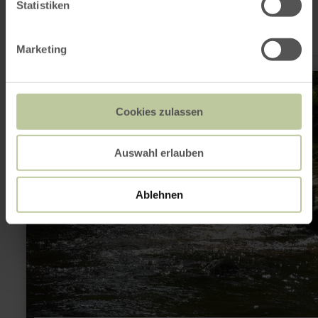
Statistiken
Heute geöffnet
Die Halle
Marketing
mehr
erfahren
zu:
65
Cookies zulassen
-
Pejo-
Weiß-
Auswahl erlauben
Weg
Ablehnen