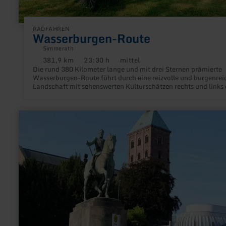
RADFAHREN
Wasserburgen-Route
Simmerath
381,9 km
23:30 h
mittel
Distanz:
Dauer:
Anforderung:
Die rund 380 Kilometer lange und mit drei Sternen prämierte
Wasserburgen-Route führt durch eine reizvolle und burgenrei
Landschaft mit sehenswerten Kulturschätzen rechts und links 
Weges.
mehr
erfahren
zu:
Reiterstandbild
Kaiser
Friedrichs
III