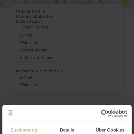
Fotohaus Preim
Ursulinerstraße 3-5
52062 Aachen
+49 241 33710
E-Mail
Webseite
Anreise planen
in Karte anzeigen
aachen tourist service e.v.
E-Mail
Webseite
Das könnte auch
noch interessant
Zustimmung
Details
Über Cookies