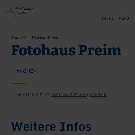
Zurück
Zum Hauptinhalt springen
Zur Suche springen
Zur Hauptnavigation springe
Zum Footer springen
zur
Startseite
SUCHE
MENÜ
Startseite
Fotohaus Preim
Fotohaus Preim
AACHEN
Heute geöffnet
Weitere Öffnungszeiten
Weitere Infos