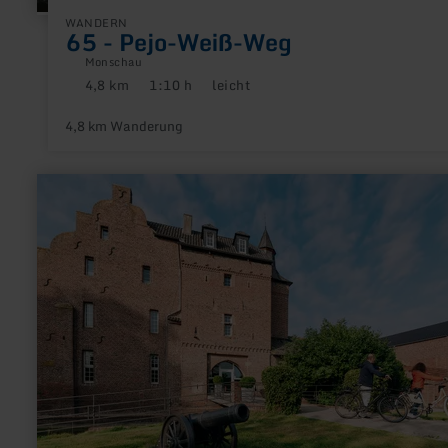
WANDERN
65 - Pejo-Weiß-Weg
Monschau
4,8 km
1:10 h
leicht
Distanz:
Dauer:
Anforderung:
4,8 km Wanderung
mehr
erfahren
zu:
Wasserburgen-
Route