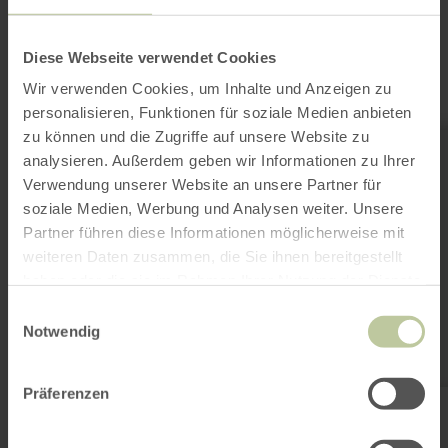
sein
Diese Webseite verwendet Cookies
Wir verwenden Cookies, um Inhalte und Anzeigen zu
personalisieren, Funktionen für soziale Medien anbieten
zu können und die Zugriffe auf unsere Website zu
mehr
erfahren
analysieren. Außerdem geben wir Informationen zu Ihrer
zu:
Verwendung unserer Website an unsere Partner für
Die
Halle
soziale Medien, Werbung und Analysen weiter. Unsere
Partner führen diese Informationen möglicherweise mit
weiteren Daten zusammen, die Sie ihnen bereitgestellt
haben oder die sie im Rahmen Ihrer Nutzung der Dienste
gesammelt haben.
Einwilligungsauswahl
Notwendig
Präferenzen
Die Halle
Aachen