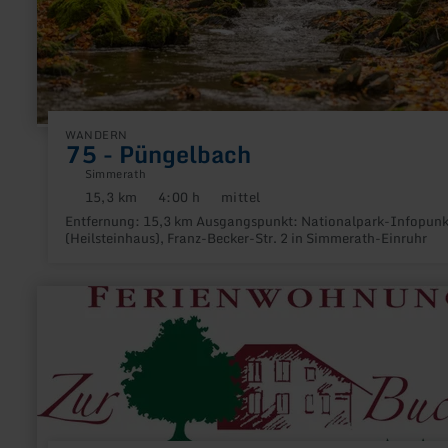
WANDERN
75 - Püngelbach
Simmerath
15,3 km
4:00 h
mittel
Distanz:
Dauer:
Anforderung:
Entfernung: 15,3 km Ausgangspunkt: Nationalpark-Infopunk
(Heilsteinhaus), Franz-Becker-Str. 2 in Simmerath-Einruhr
mehr
erfahren
zu:
Ferienwohnung
Zur
Buche