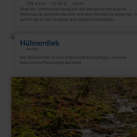
128,1 km
12:00 h
leicht
Distanz:
Dauer:
Anforderung:
Über ein Jahrhundert lang war die Vennbahn die eiserne
Verbindung zwischen Aachen und dem Norden Luxemburgs, 
gehört sie zu den längsten grenzüberschreitenden
Bahntrassenradwegen Europas.
mehr
Hühnerdieb
erfahren
zu:
Aachen
Hühnerdieb
Der Hühnerdieb ist eine historische Bronzefigur, die eine
humorvolle Marktszene darstellt.
mehr
erfahren
zu:
75
-
Püngelbach