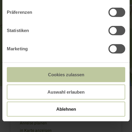
Präferenzen
Statistiken
Marketing
Cookies zulassen
Rureifel Tourismus GmbH
Auswahl erlauben
52156 Monschau-Kalterherberg
+49 2473 55205 0
E-Mail
Ablehnen
Webseite
Anreise planen
in Karte anzeigen