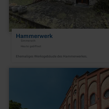
Hammerwerk
Simmerath
Heute geöffnet
Ehemaliges Werksgebäude des Hammerwerkes.
mehr
erfahren
zu:
Energielandschaft
Anna