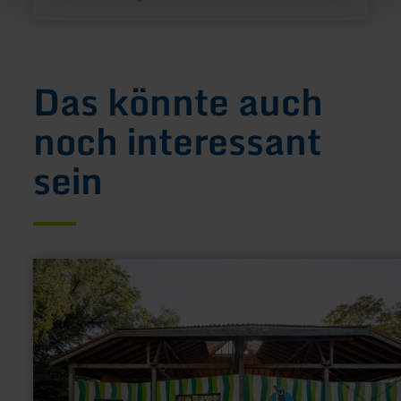
Das könnte auch
noch interessant
sein
mehr
erfahren
zu:
Aachener
Tierpark
(Euregiozoo)