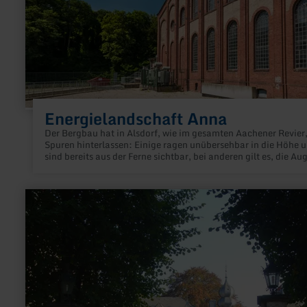
Energielandschaft Anna
Der Bergbau hat in Alsdorf, wie im gesamten Aachener Revier
Spuren hinterlassen: Einige ragen unübersehbar in die Höhe 
sind bereits aus der Ferne sichtbar, bei anderen gilt es, die Au
offen zu halten, um sie entdecken zu können.
mehr
erfahren
zu:
Kupferhof
Grünenthal