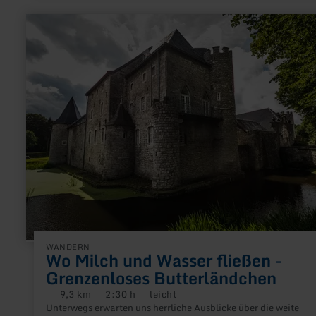
mehr
erfahren
zu:
Wo
Milch
und
Wasser
fließen
-
Grenzenloses
Butterländchen
WANDERN
Wo Milch und Wasser fließen -
Grenzenloses Butterländchen
9,3 km
2:30 h
leicht
Distanz:
Dauer:
Anforderung:
Unterwegs erwarten uns herrliche Ausblicke über die weite