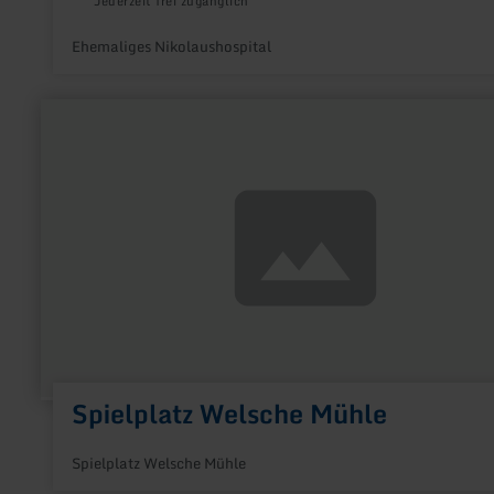
Jederzeit frei zugänglich
Ehemaliges Nikolaushospital
mehr
erfahren
zu:
Spielplatz
Welsche
Mühle
Spielplatz Welsche Mühle
Spielplatz Welsche Mühle