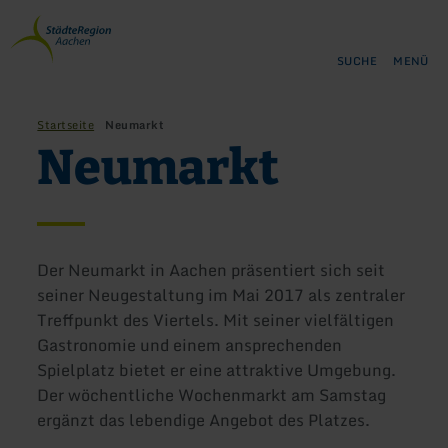
Zurück
Zum Hauptinhalt springen
Zur Suche springen
Zur Hauptnavigation springe
Zum Footer springen
zur
Startseite
SUCHE
MENÜ
Startseite
Neumarkt
Neumarkt
Der Neumarkt in Aachen präsentiert sich seit
seiner Neugestaltung im Mai 2017 als zentraler
Treffpunkt des Viertels. Mit seiner vielfältigen
Gastronomie und einem ansprechenden
Spielplatz bietet er eine attraktive Umgebung.
Der wöchentliche Wochenmarkt am Samstag
ergänzt das lebendige Angebot des Platzes.