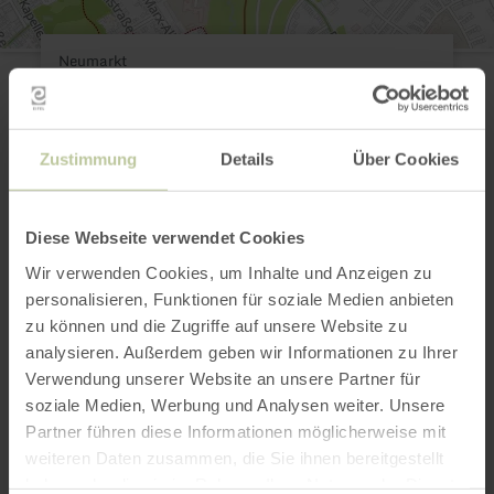
Neumarkt
Neumarkt 11
52066 Aachen
Anreise planen
in Karte anzeigen
Zustimmung
Details
Über Cookies
aachen tourist service e.v.
E-Mail
Diese Webseite verwendet Cookies
Webseite
Wir verwenden Cookies, um Inhalte und Anzeigen zu
personalisieren, Funktionen für soziale Medien anbieten
zu können und die Zugriffe auf unsere Website zu
analysieren. Außerdem geben wir Informationen zu Ihrer
Das könnte auch
Verwendung unserer Website an unsere Partner für
noch interessant
soziale Medien, Werbung und Analysen weiter. Unsere
Partner führen diese Informationen möglicherweise mit
sein
weiteren Daten zusammen, die Sie ihnen bereitgestellt
haben oder die sie im Rahmen Ihrer Nutzung der Dienste