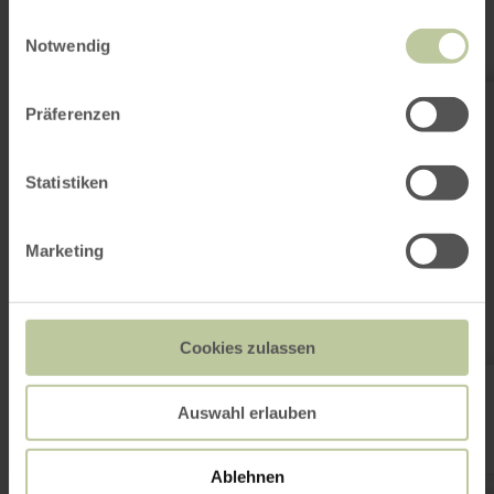
gesammelt haben.
Einwilligungsauswahl
Notwendig
mehr
erfahren
Präferenzen
zu:
Spielplatz
Stauweiher
Statistiken
Marketing
Cookies zulassen
Spielplatz Stauweiher
Auswahl erlauben
Spielplatz Stauweiher
Ablehnen