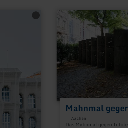
mehr
erfahren
zu:
Mahnmal
gegen
Intoleranz
Mahnmal gegen
Aachen
Das Mahnmal gegen Intolera