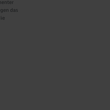
nenter
ägen das
die