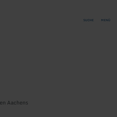
gen
ringen
SUCHE
MENÜ
zen Aachens