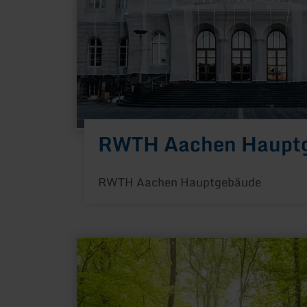
RWTH Aachen Haupt
RWTH Aachen Hauptgebäude
mehr
erfahren
zu:
Stadt-
Wasser-
Wald