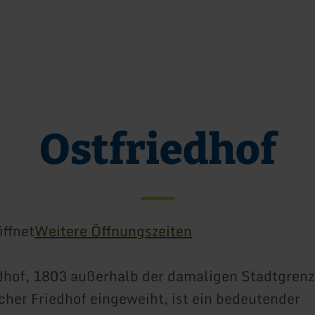
Zum Hauptinhalt sprin
Zur Suche springen
Zur Hauptnavigation sp
Zum Footer springen
Ostfriedhof
ffnet
Weitere Öffnungszeiten
dhof, 1803 außerhalb der damaligen Stadtgren
scher Friedhof eingeweiht, ist ein bedeutender