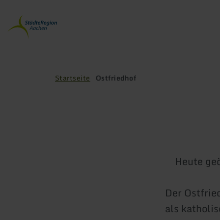
Zurück
zur
Startseite
Startseite
Ostfriedhof
Heute geö
Der Ostfrie
als katholi