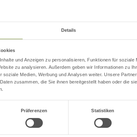
Details
Cookies
nhalte und Anzeigen zu personalisieren, Funktionen für soziale
Ostfriedhof
Website zu analysieren. Außerdem geben wir Informationen zu I
Adalbertsteinweg 1
r soziale Medien, Werbung und Analysen weiter. Unsere Partner
52070 Aachen
 Daten zusammen, die Sie ihnen bereitgestellt haben oder die s
n.
Anreise planen
in Karte anzeigen
Präferenzen
Statistiken
aachen tourist servi
E-Mail