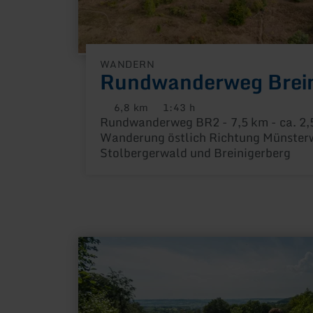
WANDERN
Rundwanderweg Brei
6,8 km
1:43 h
Distanz:
Dauer:
Rundwanderweg BR2 - 7,5 km - ca. 2,
Wanderung östlich Richtung Münster
Stolbergerwald und Breinigerberg
mehr
erfahren
zu:
GrenzRoute
6:
Vaals