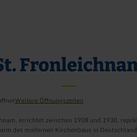
Zum Hauptinhalt sprin
Zur Suche springen
Zur Hauptnavigation sp
Zum Footer springen
St. Fronleichna
ffnet
Weitere Öffnungszeiten
chnam, errichtet zwischen 1928 und 1930, reprä
Form des modernen Kirchenbaus in Deutschland