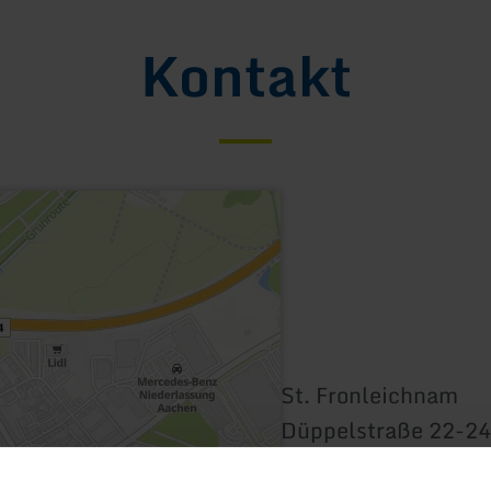
Kontakt
St. Fronleichnam
Düppelstraße 22-24
52068 Aachen