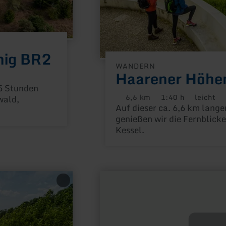
nig BR2
WANDERN
Haarener Höhe
5 Stunden
6,6 km
1:40 h
leicht
wald,
Distanz:
Dauer:
Anforderun
Auf dieser ca. 6,6 km lan
genießen wir die Fernblick
Kessel.
mehr
erfahren
zu:
Korneliusmarkt