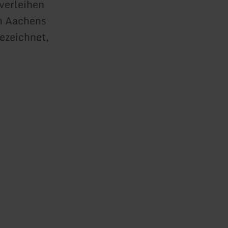
verleihen
h Aachens
bezeichnet,