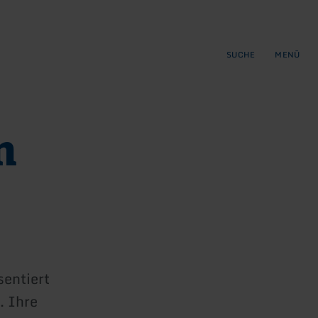
gen
ringen
SUCHE
MENÜ
m
sentiert
. Ihre