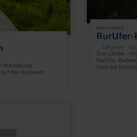
RADFAHREN
RurUfer
n
169,6 km
12:
Distanz:
Dauer
Drei Länder – e
RurUfer-Radweg 
g:
gen Wanderung
Venn bei Botran
e auf den Aachener
die Maas bei Roe
ihr ständiger We