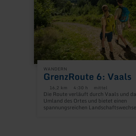
WANDERN
GrenzRoute 6: Vaals
16,2 km
4:30 h
mittel
Distanz:
Dauer:
Anforderung:
Die Route verläuft durch Vaals und d
Umland des Ortes und bietet einen
spannungsreichen Landschaftswechse