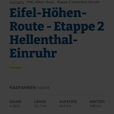
Startseite
Eifel-Höhen-Route - Etappe 2 Hellenthal-Einruhr
Eifel-Höhen-
Route - Etappe 2
Hellenthal-
Einruhr
Art
Schwierigkeit:
RADFAHREN
-
leicht
der
Tour:
DAUER
LÄNGE
AUFSTIEG
ABSTIEG
4:30 h
51,7 km
425 hm
548 hm