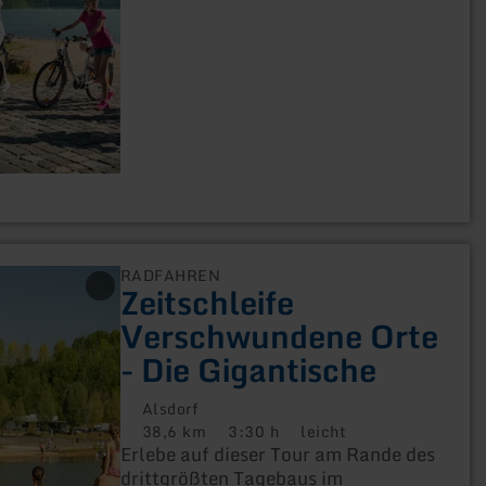
Route führt rund um den See, der im
Rahmen der Rekultivierung des
Tagebaus Zukunft-West entstanden
ist.
RADFAHREN
Zeitschleife
Verschwundene Orte
- Die Gigantische
Alsdorf
38,6 km
3:30 h
leicht
Distanz:
Dauer:
Anforderung:
Erlebe auf dieser Tour am Rande des
drittgrößten Tagebaus im