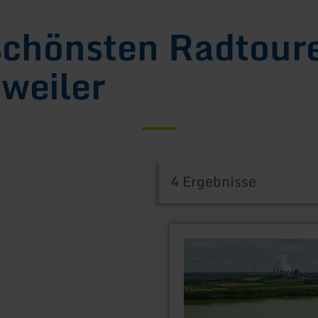
schönsten Radtoure
weiler
4 Ergebnisse
mehr
erfahren
zu:
Aachener
Zeitschleife
-
Verschwundene