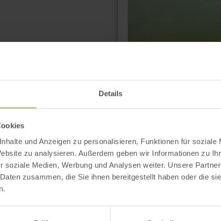
Orte
(Familienrunde)
Details
Cookies
nhalte und Anzeigen zu personalisieren, Funktionen für soziale
Website zu analysieren. Außerdem geben wir Informationen zu I
r soziale Medien, Werbung und Analysen weiter. Unsere Partner
mehr
erfahren
 Daten zusammen, die Sie ihnen bereitgestellt haben oder die s
zu:
n.
Blaustein-
See-
Route
-