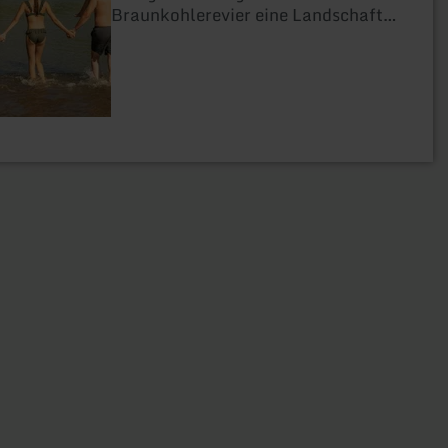
Braunkohlerevier eine Landschaft
im ständigen Wandel und schau
durch die Zeitfenster entlang des
Weges, um in die Bilder und Klänge
längst verschwundener Orte
einzutauchen.