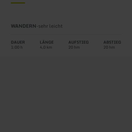
Art
Schwierigkeit:
WANDERN
-
sehr leicht
der
Tour:
DAUER
LÄNGE
AUFSTIEG
ABSTIEG
1:00 h
4,0 km
20 hm
20 hm