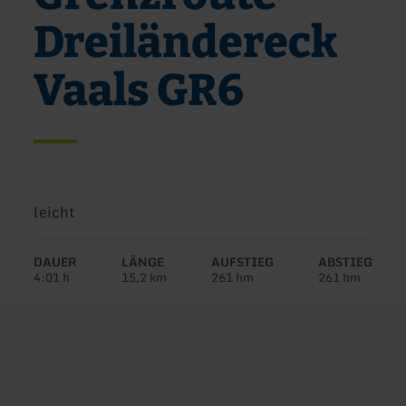
Dreiländereck
Vaals GR6
Schwierigkeit:
leicht
DAUER
LÄNGE
AUFSTIEG
ABSTIEG
4:01 h
15,2 km
261 hm
261 hm