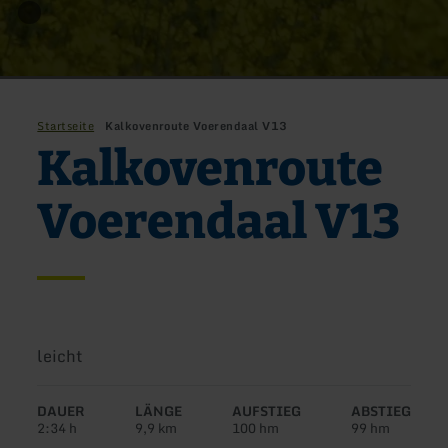
Startseite
Kalkovenroute Voerendaal V13
Kalkovenroute
Voerendaal V13
Schwierigkeit:
leicht
DAUER
LÄNGE
AUFSTIEG
ABSTIEG
2:34 h
9,9 km
100 hm
99 hm