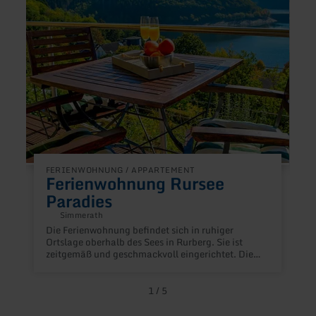
H
D
F
FERIENWOHNUNG / APPARTEMENT
u
Ferienwohnung Rursee
F
Paradies
u
R
Simmerath
Die Ferienwohnung befindet sich in ruhiger
Ortslage oberhalb des Sees in Rurberg. Sie ist
zeitgemäß und geschmackvoll eingerichtet. Die
Ferienwohnung ist im Maisonette-Stil angelegt.
Zwei Schlafzimmer haben jeweils einen eigenen
Terrassenzugang. Das dritte Schlafzimmer
1
/
5
befindet sich innenliegend (ohne Fenster).