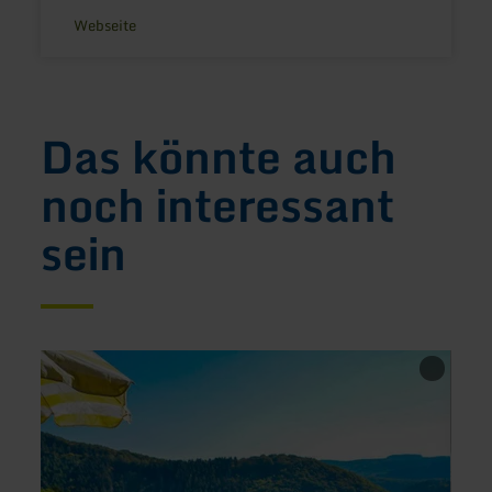
Webseite
Das könnte auch
noch interessant
sein
mehr
mehr
erfahren
erfah
zu:
zu:
Ferienwohnung
Gäste
Rursee
Zum
Paradies
Stehl