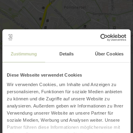
Zustimmung
Details
Über Cookies
Akropolis von Aachen
Belvedereallee 3
52070 Aachen
Anreise planen
Diese Webseite verwendet Cookies
in Karte anzeigen
Wir verwenden Cookies, um Inhalte und Anzeigen zu
aachen tourist service e.v.
personalisieren, Funktionen für soziale Medien anbieten
E-Mail
zu können und die Zugriffe auf unsere Website zu
Webseite
analysieren. Außerdem geben wir Informationen zu Ihrer
Verwendung unserer Website an unsere Partner für
soziale Medien, Werbung und Analysen weiter. Unsere
Partner führen diese Informationen möglicherweise mit