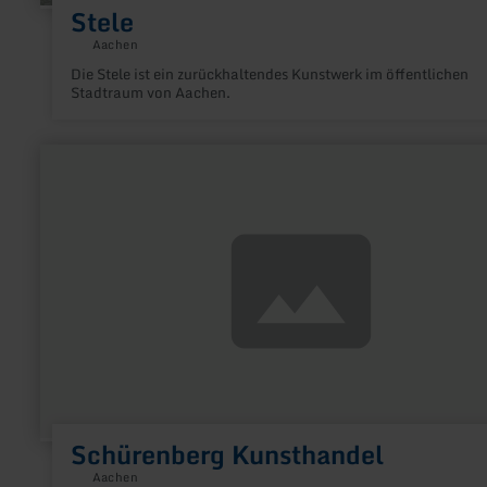
Stele
Aachen
Die Stele ist ein zurückhaltendes Kunstwerk im öffentlichen
Stadtraum von Aachen.
mehr
erfahren
zu:
Schürenberg
Kunsthandel
Schürenberg Kunsthandel
Aachen