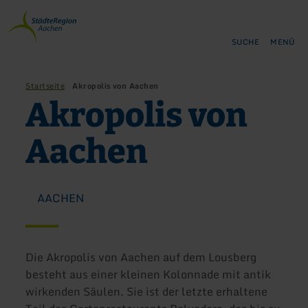
Zurück
Zum Hauptinhalt springen
Zur Suche springen
Zur Hauptnavigation springe
Zum Footer springen
zur
Startseite
SUCHE
MENÜ
Startseite
Akropolis von Aachen
Akropolis von
Aachen
AACHEN
Die Akropolis von Aachen auf dem Lousberg
besteht aus einer kleinen Kolonnade mit antik
wirkenden Säulen. Sie ist der letzte erhaltene