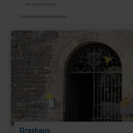
Heute geschlossen
Schürenberg Kunsthandel
mehr
erfahren
zu:
Grashaus
Grashaus